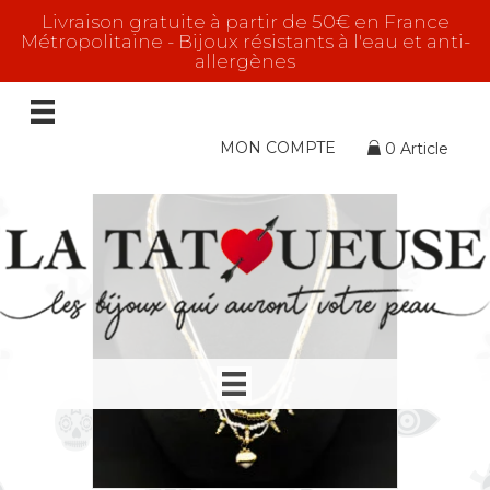
Livraison gratuite à partir de 50€ en France
Métropolitaine - Bijoux résistants à l'eau et anti-
allergènes
Coeur Sacré
Affichage de 1–16 sur 57 résultats
MON COMPTE
0 Article