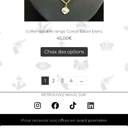
Collier double rangs Coeur Sacré blanc
45,00
€
Choix des options
1
2
3
4
→
RETROUVEZ NOUS SUR:
Pour recevoir nos offres en avant première