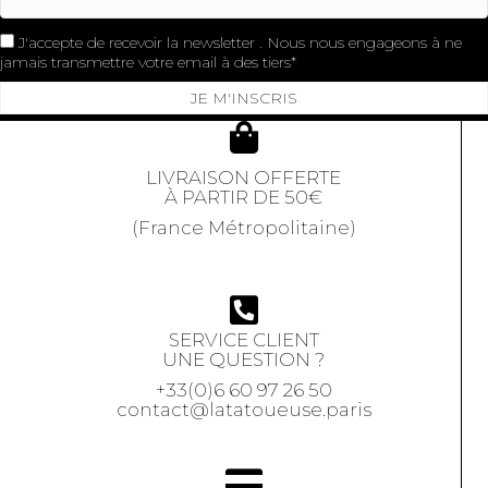
J'accepte de recevoir la newsletter . Nous nous engageons à ne
jamais transmettre votre email à des tiers
JE M'INSCRIS
LIVRAISON OFFERTE
À PARTIR DE 50€
(France Métropolitaine)
SERVICE CLIENT
UNE QUESTION ?
+33(0)6 60 97 26 50
contact@latatoueuse.paris