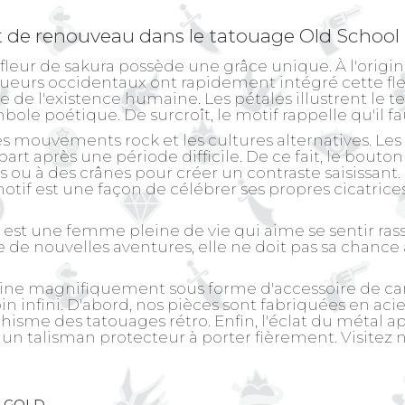
de renouveau dans le tatouage Old School
 la fleur de sakura possède une grâce unique. À l'ori
oueurs occidentaux ont rapidement intégré cette fleur
e l'existence humaine. Les pétales illustrent le temp
ole poétique. De surcroît, le motif rappelle qu'il fa
 les mouvements rock et les cultures alternatives. Les
près une période difficile. De ce fait, le bouton 
s ou à des crânes pour créer un contraste saisissant
motif est une façon de célébrer ses propres cicatric
est une femme pleine de vie qui aime se sentir rass
 de nouvelles aventures, elle ne doit pas sa chance 
écline magnifiquement sous forme d'accessoire de ca
 infini. D'abord, nos pièces sont fabriquées en acier
hisme des tatouages rétro. Enfin, l'éclat du métal
 un talisman protecteur à porter fièrement. Visitez 
 GOLD