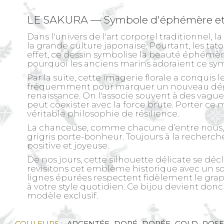
LE SAKURA — Symbole d'éphémère et 
Dans l'univers de l'art corporel traditionnel,
la grande culture japonaise. Pourtant, les tat
effet, ce dessin symbolise la beauté éphémère d
pourquoi les anciens marins adoraient ce symb
Par la suite, cette imagerie florale a conquis
fréquemment pour marquer un nouveau départ a
renaissance. On l'associe souvent à des vague
peut coexister avec la force brute. Porter ce 
véritable philosophie de résilience.
La chanceuse
, comme chacune d’entre nous, 
grigris porte-bonheur. Toujours à la recherche
positive et joyeuse.
De nos jours, cette silhouette délicate se d
revisitons cet emblème historique avec un soin
lignes épurées respectent fidèlement le grap
à votre style quotidien. Ce bijou devient donc
modèle exclusif.
COULEURS :
ARGENTÉE
DORÉ
DORÉE
GOLD
ROSE