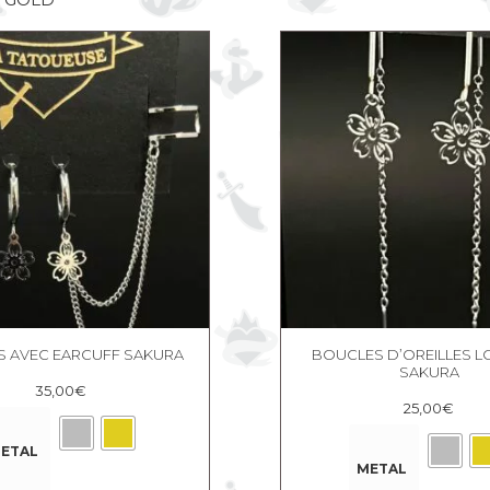
S AVEC EARCUFF SAKURA
BOUCLES D’OREILLES 
SAKURA
35,00
€
25,00
€
ETAL
METAL