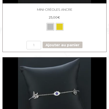
MINI-CRÉOLES ANCRE
25,00
€
quantité
Ajouter au panier
de
Mini-
créoles
Ancre