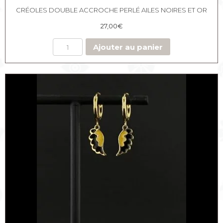
CRÉOLES DOUBLE ACCROCHE PERLÉ AILES NOIRES ET OR
27,00
€
Ajouter au panier