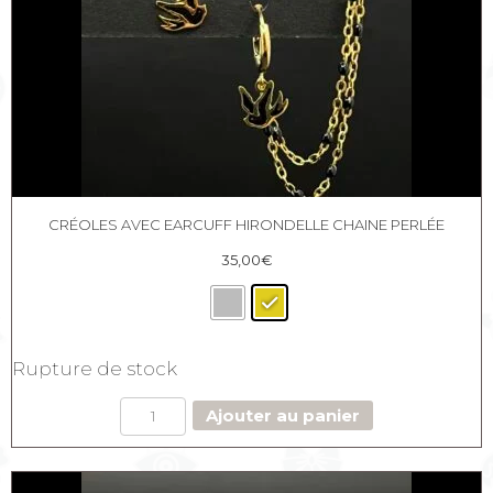
CRÉOLES AVEC EARCUFF HIRONDELLE CHAINE PERLÉE
35,00
€
Rupture de stock
quantité
Ajouter au panier
de
Créoles
avec
earcuff