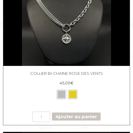
COLLIER BI-CHAINE ROSE DES VENTS
45,00
€
quantité
Ajouter au panier
de
Collier
bi-