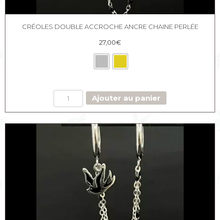
CRÉOLES DOUBLE ACCROCHE ANCRE CHAINE PERLÉE
27,00
€
quantité
Ajouter au panier
de
Créoles
double
accroche
Ancre
chaine
perlée