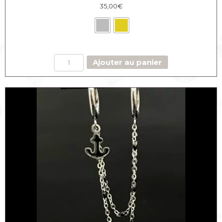
35,00
€
quantité
Ajouter au panier
de
Créoles
avec
earcuff
Ancre
chaine
perlée