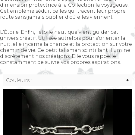
dimension protectrice à la Collection la voyageuse.
Cet emblème séduit celles qui tracent leur propre
route sans jamais oublier d'où elles viennent.
L'Ėtoile: Enfin, l'étoile nautique vient guider cet
univers créatif. Utilisée autrefois pour s'orienter la
nuit, elle incarne la chance et la protection sur votre
chemin de vie. Ce petit talisman scintillant illumine
discrètement nos créations. Elle vous rappelle
constamment de suivre vos propres aspirations.
Couleurs :