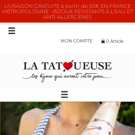
LIVRAISON GRATUITE à partir de 50€ EN FRANCE
MÉTROPOLITAINE - BIJOUX RÉSISTANTS À L'EAU ET
ANTI-ALLERGÈNES
MON COMPTE
0 Article