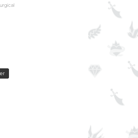
urgical
er