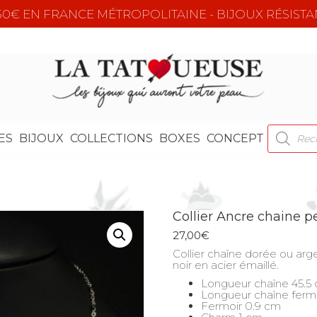
e 50€ EN FRANCE MÉTROPOLITAINE - BIJOUX RÉSISTA
RECHER
ES
BIJOUX
COLLECTIONS
BOXES
CONCEPT
DE
PRODUI
Collier Ancre chaine p
27,00
€
Collier chaîne dorée ou arg
noir en acier émaillé.
Longueur chaîne 45.5
Longueur chaîne ferm
Fermoir 0.9 cm