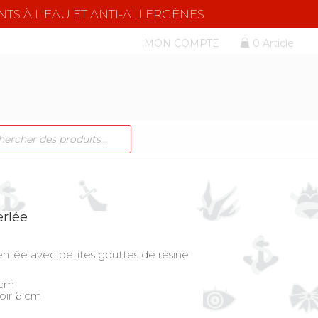
NTS À L'EAU ET ANTI-ALLERGÈNES
MON COMPTE
0 Article
CHE
TS
erlée
entée avec petites gouttes de résine
 cm
oir 6 cm