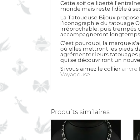
Cette soif de liberté l’entraî
monde mais reste fidèle à ses
La Tatoueuse Bijoux propose 
l’iconographie du tatouage Ol
irréprochable, puis trempés d
accompagneront longtemps 
C’est pourquoi, la marque s’a
où elles mettront les pieds d
agrémenter leurs tatouages p
qui se découvriront un nouvel
Si vous aimez le collier
ancre 
Voyageuse
Produits similaires