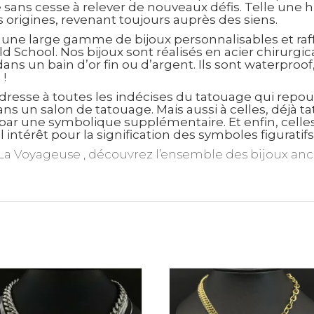
ne sans cesse à relever de nouveaux défis. Telle une h
 origines, revenant toujours auprès des siens.
une large gamme de bijoux personnalisables et raff
d School. Nos bijoux sont réalisés en acier chirurgi
ans un bain d’or fin ou d’argent. Ils sont waterproof
!
dresse à toutes les indécises du tatouage qui repou
ans un salon de tatouage. Mais aussi à celles, déjà t
ar une symbolique supplémentaire. Et enfin, celles,
 intérêt pour la signification des symboles figuratif
La Voyageuse , découvrez l’ensemble des bijoux ancr