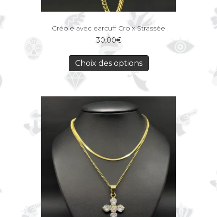
Créole avec earcuff Croix Strassée
30,00
€
Choix des options