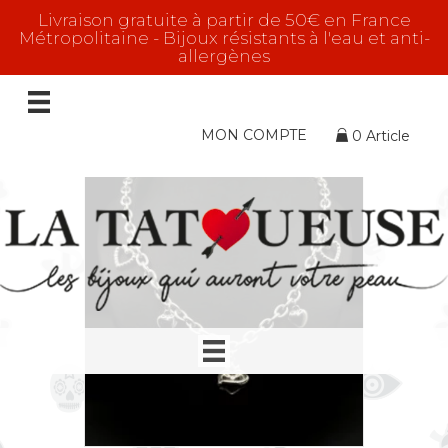
Livraison gratuite à partir de 50€ en France
Métropolitaine - Bijoux résistants à l'eau et anti-
allergènes
ARGENTÉ
Affichage de 1–16 sur 139 résultats
MON COMPTE
0 Article