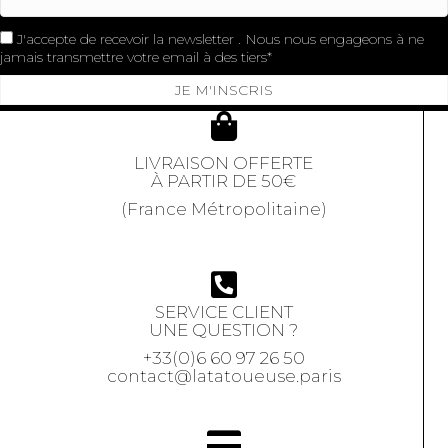
J'accepte de recevoir la newsletter . Nous nous engageons à ne
jamais transmettre votre email à des tiers
JE M'INSCRIS
LIVRAISON OFFERTE
À PARTIR DE 50€
(France Métropolitaine)
SERVICE CLIENT
UNE QUESTION ?
+33(0)6 60 97 26 50
contact@latatoueuse.paris