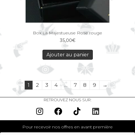
Box La Majestueuse Rose rouge
35,00
€
Ajouter au panier
1
2
3
4
…
7
8
9
→
RETROUVEZ NOUS SUR:
Pour recevoir nos offres en avant première