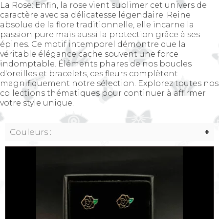
La Rose: Enfin, la rose vient sublimer cet univers de
caractère avec sa délicatesse légendaire. Reine
absolue de la flore traditionnelle, elle incarne la
passion pure mais aussi la protection grâce à ses
épines. Ce motif intemporel démontre que la
véritable élégance cache souvent une force
indomptable. Éléments phares de nos boucles
d'oreilles et bracelets, ces fleurs complètent
magnifiquement notre sélection. Explorez toutes nos
collections thématiques pour continuer à affirmer
votre style unique.
Couleurs :