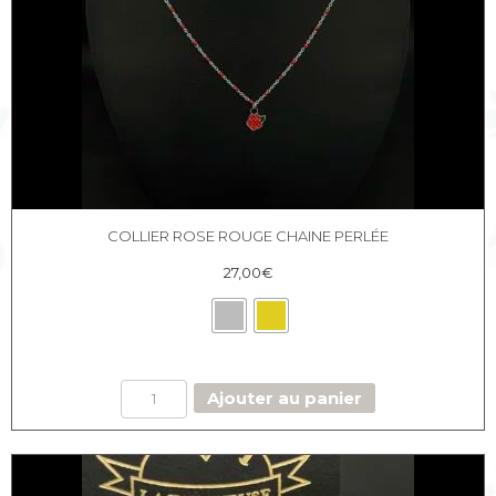
COLLIER ROSE ROUGE CHAINE PERLÉE
27,00
€
quantité
Ajouter au panier
de
Collier
Rose
rouge
chaine