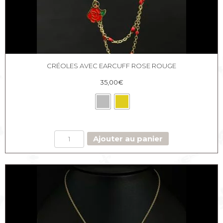
CRÉOLES AVEC EARCUFF ROSE ROUGE
35,00
€
quantité
Ajouter au panier
de
Créoles
avec
earcuff
Rose
Rouge