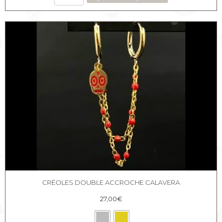
de
Créoles
avec
earcuff
Rose
noire
chaine
perlée
CRÉOLES DOUBLE ACCROCHE CALAVERA
27,00
€