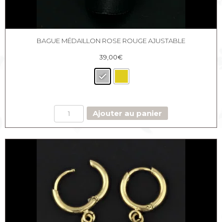
BAGUE MÉDAILLON ROSE ROUGE AJUSTABLE
39,00
€
quantité
Ajouter au panier
de
Bague
Médaillon
Rose
Rouge
ajustable