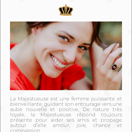
La Majestueuse est une femme puissante et
bienveillante, guidant son entourage vers une
aube nouvelle et positive. De nature très
loyale, la Majestueuse répond toujours
présente pour aider ses amis et propage
autour d’elle amour, joie, chance et
compassion.