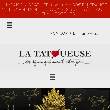
LIVRAISON GRATUITE à partir de 50€ EN FRANCE
MÉTROPOLITAINE - BIJOUX RÉSISTANTS À L'EAU ET
ANTI-ALLERGÈNES
MON COMPTE
0 Article