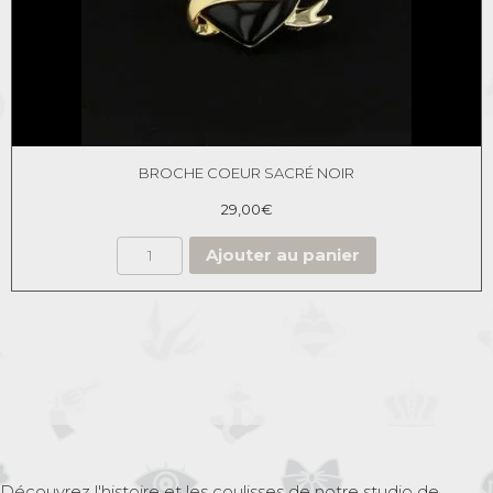
BROCHE COEUR SACRÉ NOIR
29,00
€
Ajouter au panier
Découvrez l'histoire et les coulisses de notre studio de