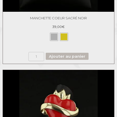
MANCHETTE COEUR SACRÉ NOIR
39,00
€
quantité
Ajouter au panier
de
Manchette
Coeur
Sacré
noir