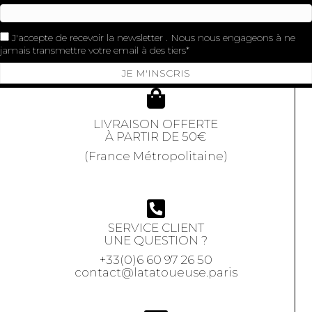
J'accepte de recevoir la newsletter . Nous nous engageons à ne
jamais transmettre votre email à des tiers
JE M'INSCRIS
LIVRAISON OFFERTE
À PARTIR DE 50€
(France Métropolitaine)
SERVICE CLIENT
UNE QUESTION ?
+33(0)6 60 97 26 50
contact@latatoueuse.paris