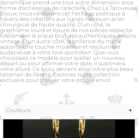
dynamique prend une tout autre dimension sous
forme d'accessoire de caractère. Chez La Tatoueuse
Bijoux, nous célébrons cet héritage poétique à
travers des créations aux lignes nettes en acier
chirurgical de haute qualité. D'un côté, le
graphisme lourd et épuré de nos pièces respecte
fidèlement le piqué brut des authentiques dessins
vintage. D'un autre côté, la brillance du métal
apporte une touche moderne et résolument
audacieuse à votre look quotidien. Que vous
choisissiez ce modèle pour sceller un nouveau
départ ou pour affirmer votre style, il sublimera
votre allure. Ce bijou devient alors votre plus beau
talisman de liberté. Explorez notre collection
exclusive pour trouver votre propre envol.
Couleurs :