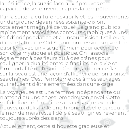
la résilience, la survie face aux épreuves et la
capacité de se réinventer après la tempête.
Par la suite, la culture rockabilly et les mouvements
underground des années soixante-dix ont
totalement magnifié ce visuel. Le grand public a
rapidement associé ses contours graphiques à une
soif d'indépendance et à l'insoumission. D'ailleurs,
dans le tatouage Old School, on dessine souvent le
papillon avec un visage humain pour accentuer
son côté mystique et poétique. On l'associe
également à des fleurs ou à des crânes pour
souligner la dualité entre la fragilité de la vie et
l'immortalité de l'esprit. Dès lors, arborer ce flash
sur la peau est une façon d'afficher que l'on a brisé
ses chaînes. C'est l'emblème des âmes sauvages
qui refusent d'être enfermées dans une cage.
La Voyageuse
est une femme indépendante qui
n’attend qu’une chose, prendre son envol. Cette
soif de liberté l’entraîne sans cesse à relever de
nouveaux défis. Telle une hirondelle, elle parcourt
le monde mais reste fidèle à ses origines, revenant
toujours auprès des siens.
Actuellement, cette silhouette gracieuse et