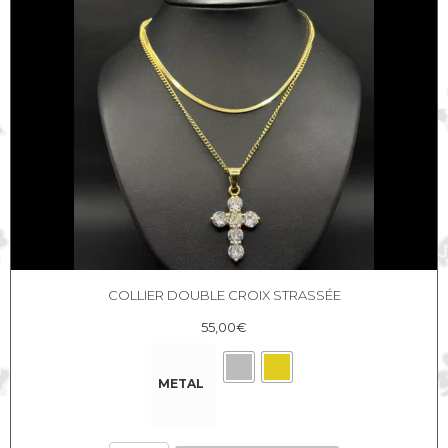
Croix
Strassée
COLLIER DOUBLE CROIX STRASSÉE
55,00
€
METAL