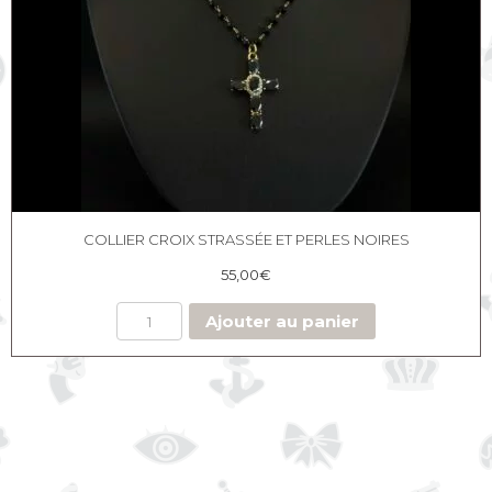
COLLIER CROIX STRASSÉE ET PERLES NOIRES
55,00
€
Ajouter au panier