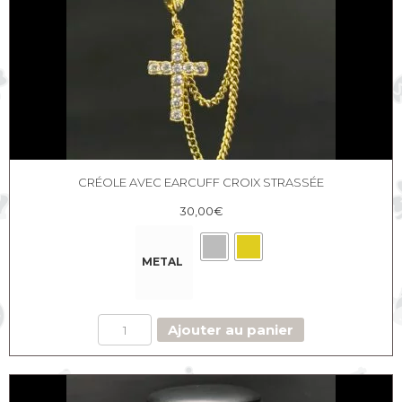
CRÉOLE AVEC EARCUFF CROIX STRASSÉE
30,00
€
METAL
quantité
Ajouter au panier
de
Créole
avec
earcuff