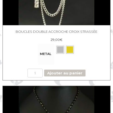
BOUCLES DOUBLE ACCROCHE CROIX STRASSÉE
29,00
€
METAL
quantité
Ajouter au panier
de
Boucles
double
accroche
Croix
strassée