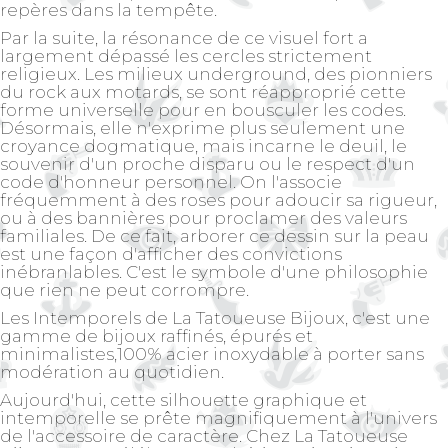
repères dans la tempête.
Par la suite, la résonance de ce visuel fort a
largement dépassé les cercles strictement
religieux. Les milieux underground, des pionniers
du rock aux motards, se sont réapproprié cette
forme universelle pour en bousculer les codes.
Désormais, elle n'exprime plus seulement une
croyance dogmatique, mais incarne le deuil, le
souvenir d'un proche disparu ou le respect d'un
code d'honneur personnel. On l'associe
fréquemment à des roses pour adoucir sa rigueur,
ou à des bannières pour proclamer des valeurs
familiales. De ce fait, arborer ce dessin sur la peau
est une façon d'afficher des convictions
inébranlables. C'est le symbole d'une philosophie
que rien ne peut corrompre.
Les Intemporels
de La Tatoueuse Bijoux, c'est une
gamme de bijoux raffinés, épurés et
minimalistes,100% acier inoxydable à porter sans
modération au quotidien.
Aujourd'hui, cette silhouette graphique et
intemporelle se prête magnifiquement à l'univers
de l'accessoire de caractère. Chez La Tatoueuse