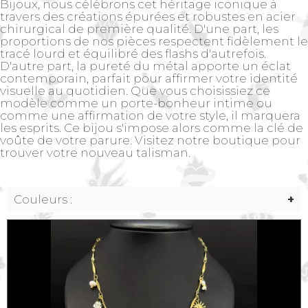
Bijoux, nous célébrons cet héritage iconique à
travers des créations épurées et robustes en acier
chirurgical de première qualité. D'une part, les
proportions de nos pièces respectent fidèlement le
tracé lourd et équilibré des flashs d'autrefois.
D'autre part, la pureté du métal apporte un éclat
contemporain, parfait pour affirmer votre identité
visuelle au quotidien. Que vous choisissiez ce
modèle comme un porte-bonheur intime ou
comme une affirmation de votre style, il marquera
les esprits. Ce bijou s'impose alors comme la clé de
voûte de votre parure. Visitez notre boutique pour
trouver votre nouveau talisman.
Couleurs :