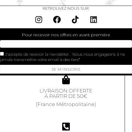
RETROUVEZ NOUS SUR:
Pour recevoir nos offres en avant première
J'accepte de recevoir la newsletter . Nous nous engageons à ne
jamais transmettre votre email à des tiers
JE M'INSCRIS
LIVRAISON OFFERTE
À PARTIR DE 50€
(France Métropolitaine)