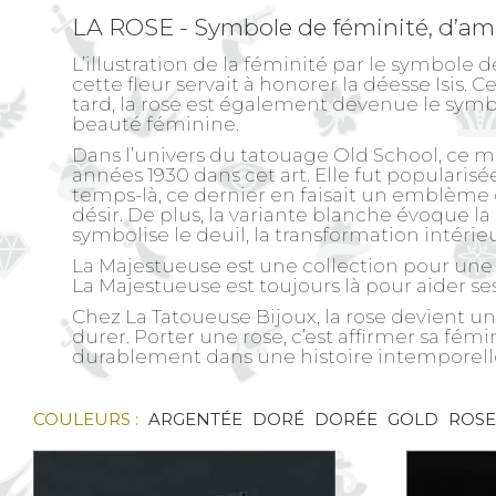
LA ROSE - Symbole de féminité, d’am
L’illustration de la féminité par le symbole d
cette fleur servait à honorer la déesse Isis. C
tard, la rose est également devenue le symb
beauté féminine.
Dans l’univers du tatouage Old School, ce mot
années 1930 dans cet art. Elle fut popularis
temps-là, ce dernier en faisait un emblème 
désir. De plus, la variante blanche évoque 
symbolise le deuil, la transformation intérie
La Majestueuse
est une collection pour une
La Majestueuse est toujours là pour aider se
Chez La Tatoueuse Bijoux, la rose devient un 
durer. Porter une rose, c’est affirmer sa fémi
durablement dans une histoire intemporell
COULEURS :
ARGENTÉE
DORÉ
DORÉE
GOLD
ROSE