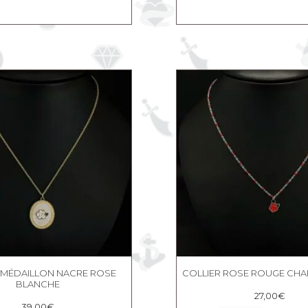
 MÉDAILLON NACRE ROSE
COLLIER ROSE ROUGE CHAI
BLANCHE
27,00
€
39,00
€