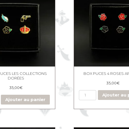
PUCES LES COLLECTIONS
BOX PUCES 4 ROSES A
DORÉES
35,00
€
35,00
€
Ajouter au 
Ajouter au panier