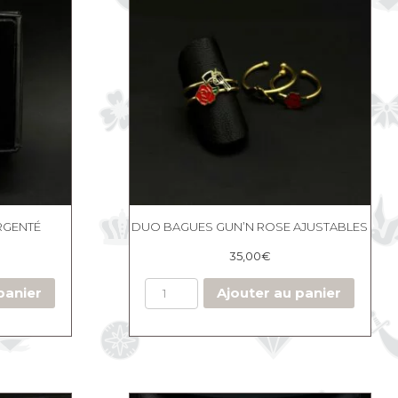
RGENTÉ
DUO BAGUES GUN’N ROSE AJUSTABLES
35,00
€
panier
Ajouter au panier