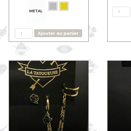
METAL
quantité
Ajouter au panier
de
Créoles
avec
earcuff
Rose
Rouge