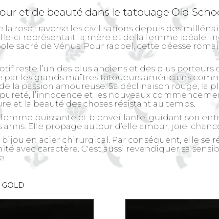
our et de beauté dans le tatouage Old Scho
e la rose traverse les civilisations depuis des milléna
elle-ci représentait la mère et de la femme idéale, inc
ole sacré de Vénus. Pour rappel, cette déesse romain
if reste l’un des plus anciens et des plus porteurs de
ée par les grands maîtres tatoueurs américains comme
de la passion amoureuse. Sa déclinaison rouge, la pl
la pureté, l’innocence et les nouveaux commencement
ure et la beauté des choses résistant au temps.
 femme puissante et bienveillante, guidant son ento
s amis. Elle propage autour d’elle amour, joie, chan
bijou en acier chirurgical. Par conséquent, elle se ré
nité avec caractère. C'est aussi revendiquer sa sensi
e.
 GOLD