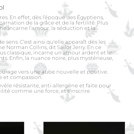
ol
ires. En effet, dès l’époque des Égyptiens,
arnation de la grâce et de la fertilité. Plus
e incarne l’amour, la séduction et la
 sens. C'est ainsi qu'elle apparaît dès les
 Norman Collins, dit Sailor Jerry. En ce
us classique, incarne un amour ardent et le
s. Enfin, la nuance noire, plus mystérieuse,
urage vers une aube nouvelle et positive.
ce et compassion.
vèle résistante, anti-allergène et faite pour
bilité comme une force, et s’inscrire