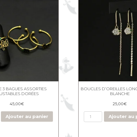
E 3 BAGUES ASSORTIES
BOUCLES D’OREILLES LON
JUSTABLES DORÉES
BLANCHE
45,00
€
25,00
€
Ajouter au panier
Ajouter au 