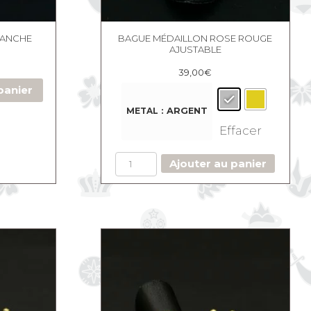
LANCHE
BAGUE MÉDAILLON ROSE ROUGE
AJUSTABLE
39,00
€
panier
METAL
: ARGENT
Effacer
quantité
Ajouter au panier
de
Bague
Médaillon
Rose
Rouge
ajustable