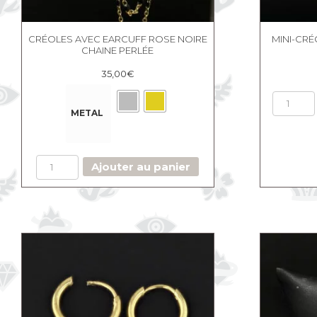
CRÉOLES AVEC EARCUFF ROSE NOIRE
MINI-CR
CHAINE PERLÉE
35,00
€
METAL
quantité
Ajouter au panier
de
Créoles
avec
earcuff
Rose
noire
chaine
perlée