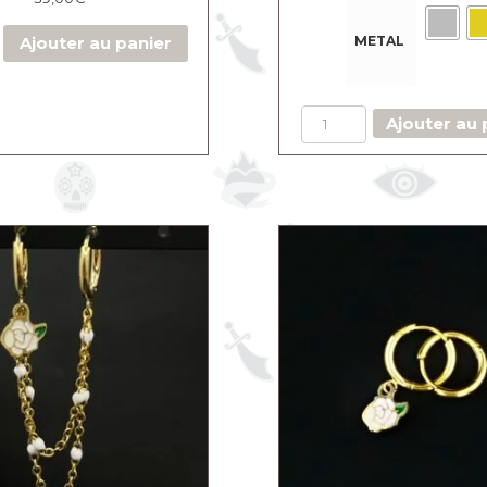
METAL
Ajouter au panier
quantité
Ajouter au 
de
Collier
Rose
rouge
chaine
perlée