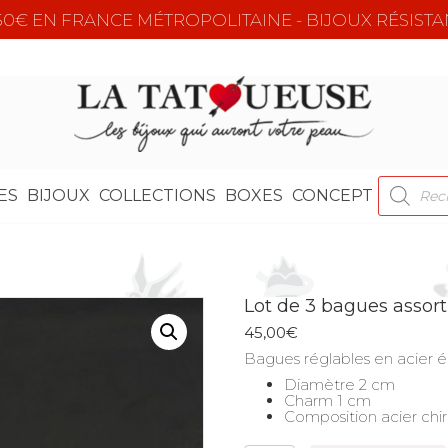
e 50€ EN FRANCE MÉTROPOLITAINE - BIJOUX RÉSISTA
RECHER
ES
BIJOUX
COLLECTIONS
BOXES
CONCEPT
DE
PRODUI
Lot de 3 bagues assort
45,00
€
Bagues réglables en acier 
Diamètre 2 cm
Charm 1 cm
Composition acier chir