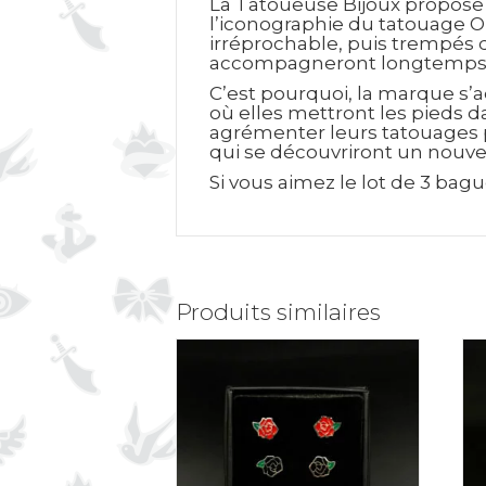
La Tatoueuse Bijoux propose 
l’iconographie du tatouage Ol
irréprochable, puis trempés d
accompagneront longtemps 
C’est pourquoi, la marque s’a
où elles mettront les pieds d
agrémenter leurs tatouages p
qui se découvriront un nouvel
Si vous aimez le lot de 3 bag
Produits similaires