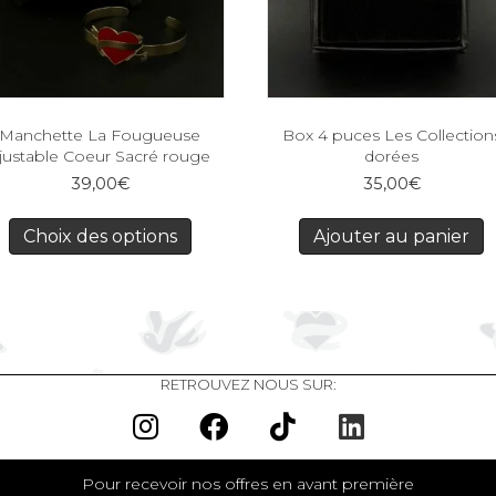
Manchette La Fougueuse
Box 4 puces Les Collection
justable Coeur Sacré rouge
dorées
39,00
€
35,00
€
Choix des options
Ajouter au panier
RETROUVEZ NOUS SUR:
Pour recevoir nos offres en avant première