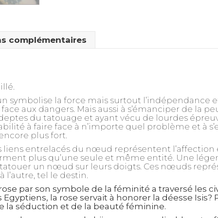
ns complémentaires
llé.
un symbolise la force mais surtout l’indépendance et 
face aux dangers. Mais aussi à s’émanciper de la peu
deptes du tatouage et ayant vécu de lourdes épreu
bilité à faire face à n’importe quel problème et à s’
encore plus fort.
s liens entrelacés du nœud représentent l’affection
forment plus qu’une seule et même entité. Une lég
atouer un nœud sur leurs doigts. Ces nœuds représe
à l’autre, tel le destin.
 rose par son symbole de la féminité a traversé les civ
Egyptiens, la rose servait à honorer la déesse Isis? 
 la séduction et de la beauté féminine.