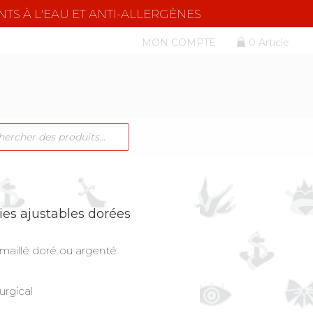
NTS À L'EAU ET ANTI-ALLERGÈNES
MON COMPTE
0 Article
CHE
TS
ies ajustables dorées
émaillé doré ou argenté
urgical