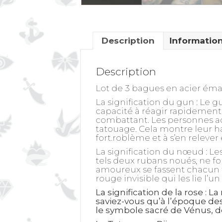
Description
Informatio
Description
Lot de 3 bagues en acier émai
La signification du gun
: Le g
capacité à réagir rapidement 
combattant. Les personnes a
tatouage. Cela montre leur ha
fort.roblème et à s’en relever 
La signification du nœud
: Le
tels deux rubans noués, ne 
amoureux se fassent chacun t
rouge invisible qui les lie l’un 
La signification de la rose
: La
saviez-vous qu’à l’époque des 
le symbole sacré de Vénus, de