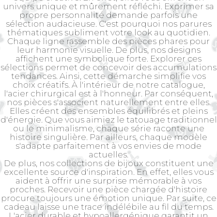
univers unique et mûrement réfléchi. Exprimer sa
propre personnalité demande parfois une
sélection audacieuse. C'est pourquoi nos parures
thématiques subliment votre look au quotidien.
Chaque ligne rassemble des pièces phares pour
leur harmonie visuelle. De plus, nos designs
affichent une symbolique forte. Explorer ces
sélections permet de concevoir des accumulations
tendances. Ainsi, cette démarche simplifie vos
choix créatifs. À l'intérieur de notre catalogue,
l'acier chirurgical est à l'honneur. Par conséquent,
nos pièces s'associent naturellement entre elles.
Elles créent des ensembles équilibrés et pleins
d'énergie. Que vous aimiez le tatouage traditionnel
ou le minimalisme, chaque série raconte une
histoire singulière. Par ailleurs, chaque modèle
s'adapte parfaitement à vos envies de mode
actuelles.
De plus, nos collections de bijoux constituent une
excellente source d'inspiration. En effet, elles vous
aident à offrir une surprise mémorable à vos
proches. Recevoir une pièce chargée d'histoire
procure toujours une émotion unique. Par suite, ce
cadeau laisse une trace indélébile au fil du temps.
L'acier durable et hypoallergénique garantit un