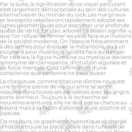
Par la suite, la signification de ce visuel percutant
s'est largement démocratisée au sein des cultures
alternatives et du monde du rock. Les marginaux
et les esprits rebelles ont rapidement adopté ses
lignes géométriques pour exprimer une profonde
quête de vérité. En clair, arborer ce dessin signifie
que l'on refuse de fermer les yeux face aux illusions
de la société moderne. On l'associe fréquemment
à des larmes pour évoquer la mélancolie, ou à un
poignard pour illustrer la lucidité face au danger.
Par ce biais, la figure humaine ou mystique devient
synonyme de clairvoyance, d'intuition aiguisée et
de force mentale. C'est l'affirmation d'une
conscience que personne ne peut duper.
La chanceuse
, comme chacune d’entre nous, est
une femme pleine de vie qui aime se sentir
rassurée dans toutes ses péripéties avec ses grigris
porte-bonheur. Toujours à la recherche de
nouvelles aventures, elle ne doit pas sa chance au
hasard mais à sa façon d’aborder la vie, positive et
joyeuse.
De nos jours, ce graphisme hypnotique et chargé
d'histoire trouve sa place idéale dans l'univers de
l'accessoire de caractère. Chez La Tatoueuse Bijoux,