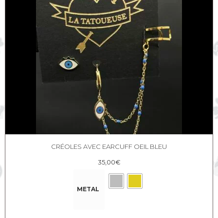
Oeil
CRÉOLES AVEC EARCUFF OEIL BLEU
35,00
€
METAL