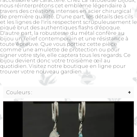
nous réinterprétons cet emblème légendaire à
travers des créations intenses en acier chirurgical
de première qualité. D'une part, les détails des cils
et les lignes de l'iris respectent scrupuleusement le
piqué brut des authentiques flashs d'époque.
D'autre part, la robustesse du métal confère au
bijou un relief contemporain et une résistance à
toute épreuve. Que vous portiez cette pièce
comme une amulette de protection ou pour
signer votre style, elle captera tous les regards. Ce
bijou devient donc votre troisième œil au
quotidien. Visitez notre boutique en ligne pour
trouver votre nouveau gardien.
Couleurs :