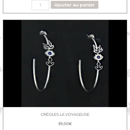
quantité
Ajouter au panier
de
Créoles
avec
earcuff
Oeil
bleu
CRÉOLES LA VOYAGEUSE
39,00
€