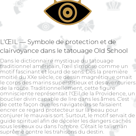
L’ŒIL — Symbole de protection et de
clairvoyance dans le tatouage Old School
Dans le dictionnaire mystique du tatouage
traditionnel américain, l’œil s'impose comme un
motif fascinant et lourd de sens. Dès la première
moitié du XXe siècle, ce dessin magnétique ornait
le corps des marins superstitieux et des aventuriers
de la route. Traditionnellement, cette figure
omnisciente représentait l'Œil de la Providence, un
bouclier divin capable de lire dans les âmes. C’est
de cette façon que les navigateurs se faisaient
encrer ce regard protecteur sur la peau pour
conjurer le mauvais sort. Surtout, le motif servait de
guide spirituel afin de déceler les dangers cachés
sous les eaux ou dans l'ombre. C’était le talisman
suprême contre les trahisons du destin.