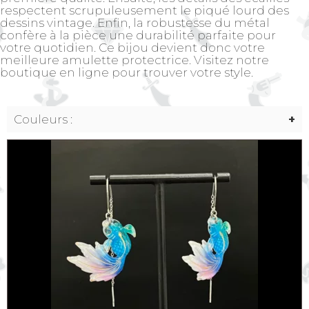
respectent scrupuleusement le piqué lourd des
dessins vintage. Enfin, la robustesse du métal
confère à la pièce une durabilité parfaite pour
votre quotidien. Ce bijou devient donc votre
meilleure amulette protectrice. Visitez notre
boutique en ligne pour trouver votre style.
Couleurs :