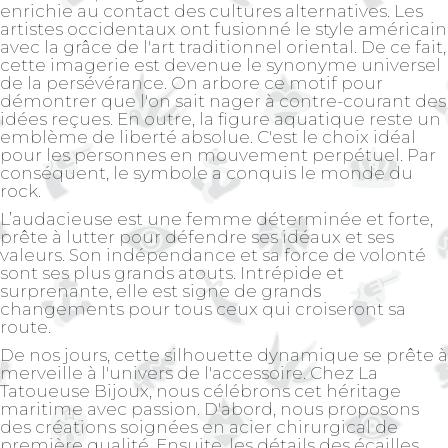
enrichie au contact des cultures alternatives. Les
artistes occidentaux ont fusionné le style américain
avec la grâce de l'art traditionnel oriental. De ce fait,
cette imagerie est devenue le synonyme universel
de la persévérance. On arbore ce motif pour
démontrer que l'on sait nager à contre-courant des
idées reçues. En outre, la figure aquatique reste un
emblème de liberté absolue. C'est le choix idéal
pour les personnes en mouvement perpétuel. Par
conséquent, le symbole a conquis le monde du
rock.
L’audacieuse
est une femme déterminée et forte,
prête à lutter pour défendre ses idéaux et ses
valeurs. Son indépendance et sa force de volonté
sont ses plus grands atouts. Intrépide et
surprenante, elle est signe de grands
changements pour tous ceux qui croiseront sa
route.
De nos jours, cette silhouette dynamique se prête à
merveille à l'univers de l'accessoire. Chez La
Tatoueuse Bijoux, nous célébrons cet héritage
maritime avec passion. D'abord, nous proposons
des créations soignées en acier chirurgical de
première qualité. Ensuite, les détails des écailles