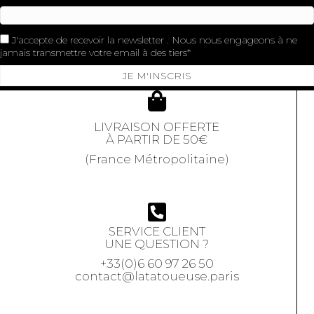
J'accepte de recevoir la newsletter . Nous nous engageons à ne
jamais transmettre votre email à des tiers
JE M'INSCRIS
LIVRAISON OFFERTE
À PARTIR DE 50€
(France Métropolitaine)
SERVICE CLIENT
UNE QUESTION ?
+33(0)6 60 97 26 50
contact@latatoueuse.paris