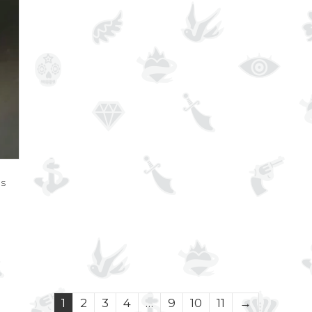
es
1
2
3
4
…
9
10
11
→