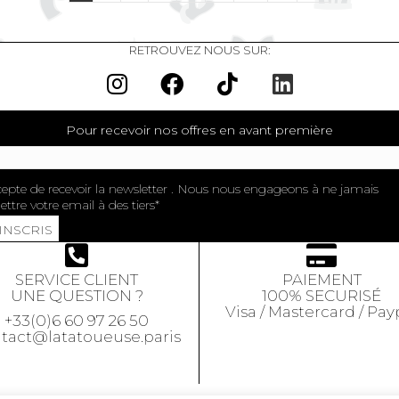
RETROUVEZ NOUS SUR:
Pour recevoir nos offres en avant première
cepte de recevoir la newsletter . Nous nous engageons à ne jamais
ttre votre email à des tiers
'INSCRIS
SERVICE CLIENT
PAIEMENT
UNE QUESTION ?
100% SECURISÉ
Visa / Mastercard / Pay
+33(0)6 60 97 26 50
tact@latatoueuse.paris