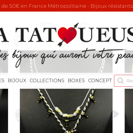
r de 50€ en France Métropolitaine - Bijoux résistants
RECHE
ES
BIJOUX
COLLECTIONS
BOXES
CONCEPT
DE
PRODU