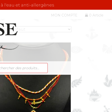
 à l'eau et anti-allergènes
MON COMPTE
0 Article
RCHE
ITS