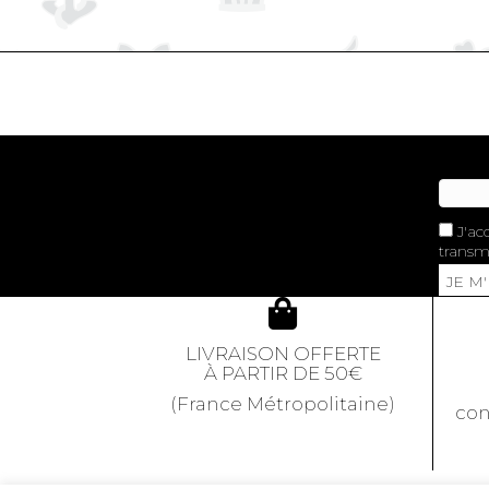
J'ac
transme
JE M
LIVRAISON OFFERTE
À PARTIR DE 50€
(France Métropolitaine)
con