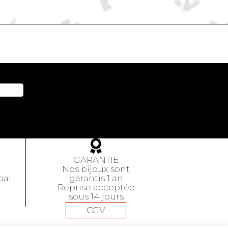
GARANTIE
Nos bijoux sont
pal
garantis 1 an
Reprise acceptée
sous 14 jours
CGV