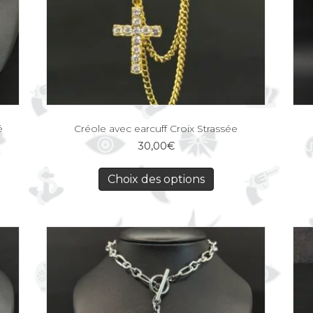
é
Créole avec earcuff Croix Strassée
30,00
€
Choix des options