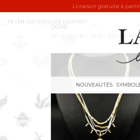
Livraison gratuite à parti
FR
EN
REVENDEURS
CONTACT
DORÉ
Affichage de 1–16 sur 166 résultats
NOUVEAUTÉS
SYMBOL