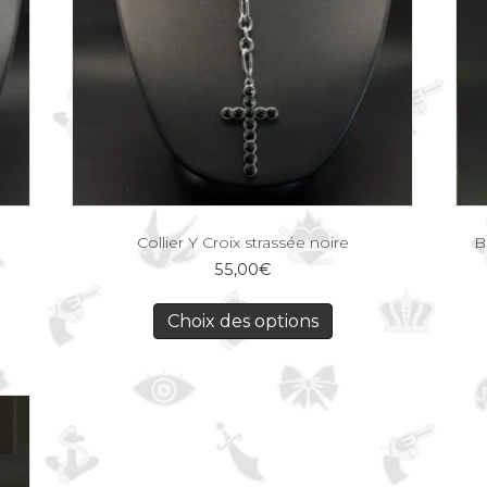
Collier Y Croix strassée noire
B
55,00
€
Choix des options