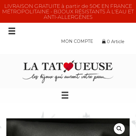
LIVRAISON GRATUITE à partir de 50€ EN FRANCE
MÉTROPOLITAINE - BIJOUX RÉSISTANTS À L'EAU ET
ANTI-ALLERGÈNES
MON COMPTE
0 Article