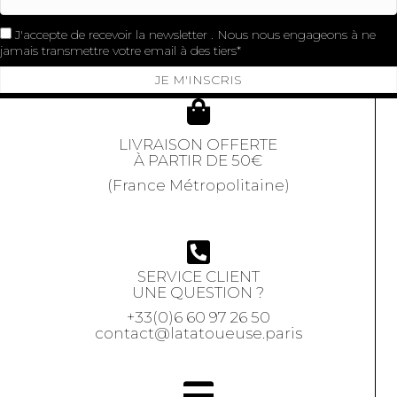
J'accepte de recevoir la newsletter . Nous nous engageons à ne
jamais transmettre votre email à des tiers
JE M'INSCRIS
LIVRAISON OFFERTE
À PARTIR DE 50€
(France Métropolitaine)
SERVICE CLIENT
UNE QUESTION ?
+33(0)6 60 97 26 50
contact@latatoueuse.paris