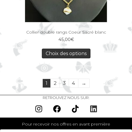
Collier double rangs Coeur Sacré blanc
45,00
€
Choix des options
1
2
3
4
→
RETROUVEZ NOUS SUR:
Pour recevoir nos offres en avant première