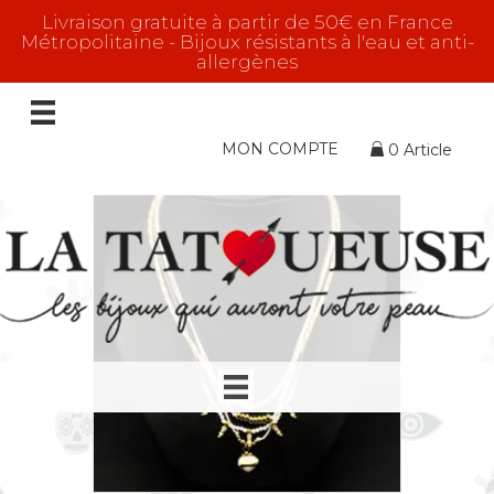
Livraison gratuite à partir de 50€ en France
Métropolitaine - Bijoux résistants à l'eau et anti-
allergènes
La Fougueuse
Affichage de 1–16 sur 58 résultats
MON COMPTE
0 Article