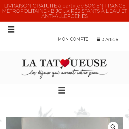
LIVRAISON GRATUITE à partir de 50€ EN FRANCE
MÉTROPOLITAINE - BIJOUX RÉSISTANTS À L'EAU ET
ANTI-ALLERGÈNES
MON COMPTE
0 Article