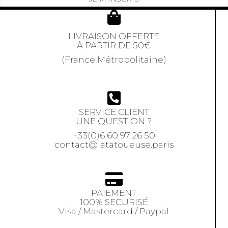
LIVRAISON OFFERTE
À PARTIR DE 50€
(France Métropolitaine)
SERVICE CLIENT
UNE QUESTION ?
+33(0)6 60 97 26 50
contact@latatoueuse.paris
PAIEMENT
100% SECURISÉ
Visa / Mastercard / Paypal