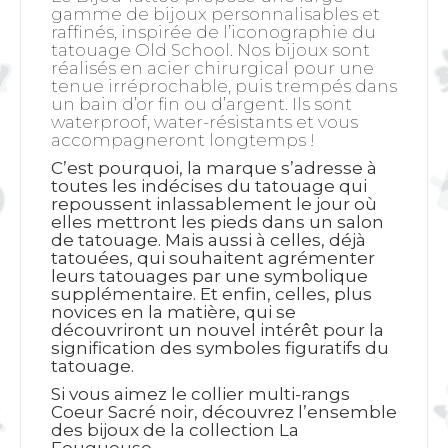
gamme de bijoux personnalisables et
raffinés, inspirée de l’iconographie du
tatouage Old School. Nos bijoux sont
réalisés en acier chirurgical pour une
tenue irréprochable, puis trempés dans
un bain d’or fin ou d’argent. Ils sont
waterproof, water-résistants et vous
accompagneront longtemps !
C’est pourquoi, la marque s’adresse à
toutes les indécises du tatouage qui
repoussent inlassablement le jour où
elles mettront les pieds dans un salon
de tatouage. Mais aussi à celles, déjà
tatouées, qui souhaitent agrémenter
leurs tatouages par une symbolique
supplémentaire. Et enfin, celles, plus
novices en la matière, qui se
découvriront un nouvel intérêt pour la
signification des symboles figuratifs du
tatouage.
Si vous aimez le collier multi-rangs
Coeur Sacré noir, découvrez l’ensemble
des bijoux de la collection La