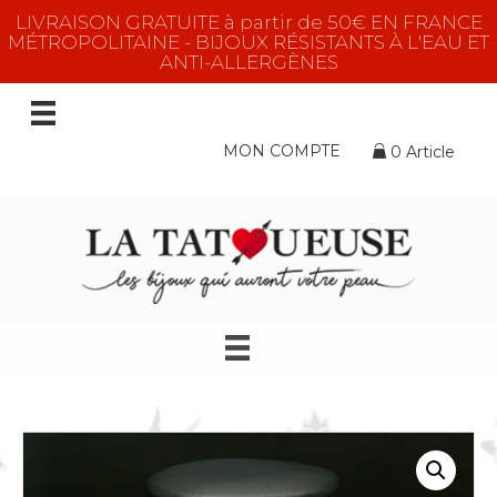
LIVRAISON GRATUITE à partir de 50€ EN FRANCE
MÉTROPOLITAINE - BIJOUX RÉSISTANTS À L'EAU ET
ANTI-ALLERGÈNES
MON COMPTE
0 Article