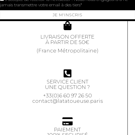
jamais transmettre votre email à des tiers
JE M'INSCRIS
LIVRAISON OFFERTE
À PARTIR DE 50€
(France Métropolitaine)
SERVICE CLIENT
UNE QUESTION ?
+33(0)6 60 97 26 50
contact@latatoueuse.paris
PAIEMENT