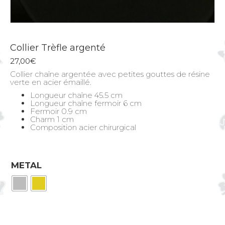
Collier Trèfle argenté
27,00
€
Collier chaîne argentée avec petites gouttes de résine
verte en acier émaillé.
Longueur chaîne 45.5 cm
Longueur chaîne fermoir 6 cm
Fermoir 0.9 cm
Charm 1 cm
Composition acier chirurgical
METAL