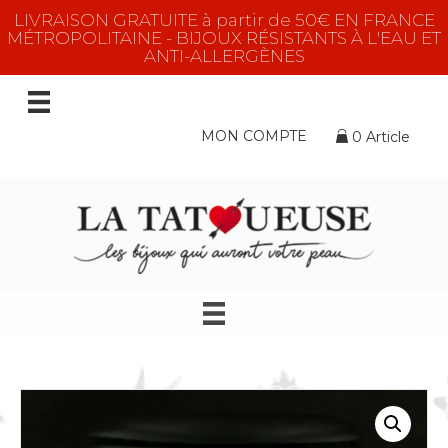
LIVRAISON GRATUITE à partir de 50€ EN FRANCE
MÉTROPOLITAINE - BIJOUX RÉSISTANTS À L'EAU ET
ANTI-ALLERGÈNES
MON COMPTE
0 Article