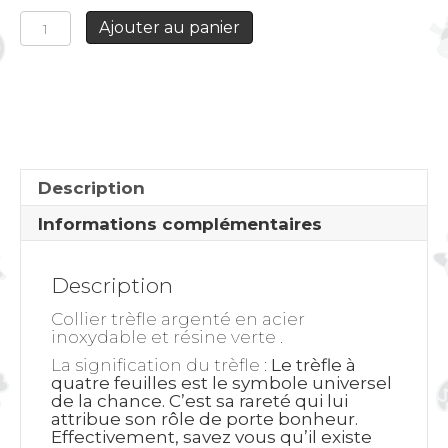
quantité
Ajouter au panier
de
Collier
Trèfle
argenté
Description
Informations complémentaires
Description
Collier trèfle argenté en acier
inoxydable et résine verte .
La signification du trèfle
:
Le trèfle
à
quatre feuilles est le symbole universel
de la chance. C’est sa rareté qui lui
attribue son rôle de porte bonheur.
Effectivement, s
avez vous qu’il existe