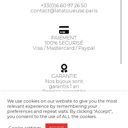
+33(0)6 60 97 26 50
contact@latatoueuse.paris
PAIEMENT
100% SECURISÉ
Visa / Mastercard / Paypal
GARANTIE
Nos bijoux sont
garantis 1 an
Reprise acceptée
sous 14 jours
We use cookies on our website to give you the most
relevant experience by remembering your
preferences and repeat visits. By clicking “Accept”,
CGV
you consent to the use of ALL the cookies.
Cookie settings
ACCEPT