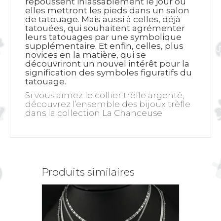
repoussent inlassablement le jour où
elles mettront les pieds dans un salon
de tatouage. Mais aussi à celles, déjà
tatouées, qui souhaitent agrémenter
leurs tatouages par une symbolique
supplémentaire. Et enfin
, celles, plus
novices en la matière, qui se
découvriront un nouvel intérêt pour la
signification des symboles figuratifs du
tatouage.
Si vous aimez le collier trèfle argenté,
découvrez l’ensemble des bijoux trèfle
dans la collection
La Chanceuse
Produits similaires