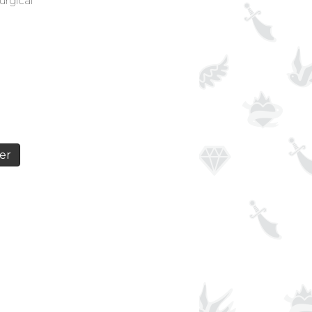
urgical
er