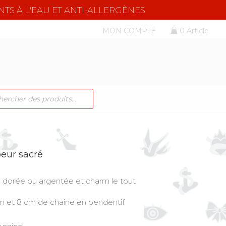
NTS À L'EAU ET ANTI-ALLERGÈNES
MON COMPTE
0 Article
CHE
TS
oeur sacré
e dorée ou argentée et charm le tout
m et 8 cm de chaine en pendentif