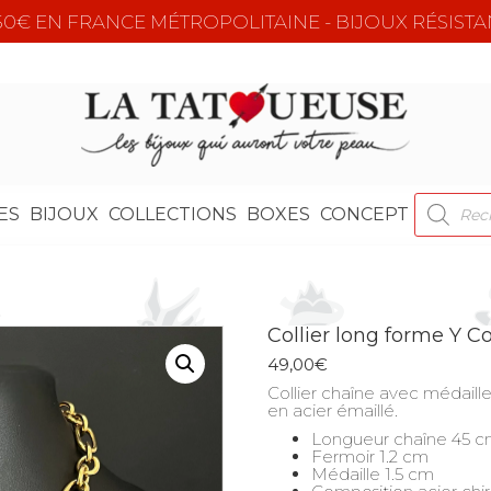
e 50€ EN FRANCE MÉTROPOLITAINE - BIJOUX RÉSISTA
RECHER
ES
BIJOUX
COLLECTIONS
BOXES
CONCEPT
DE
PRODUI
Collier long forme Y C
49,00
€
Collier chaîne avec médaill
en acier émaillé.
Longueur chaîne 45 c
Fermoir 1.2 cm
Médaille 1.5 cm