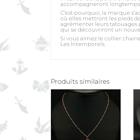
accompagneront longtemps 
C’est pourquoi, la marque s’a
où elles mettront les pieds da
agrémenter leurs tatouages pa
qui se découvriront un nouvel
Si vous aimez le collier chai
Les Intemporels
.
Produits similaires