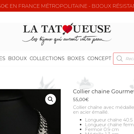
e 50€ EN FRANCE MÉTROPOLITAINE - BIJOUX RÉSISTA
RECHER
ES
BIJOUX
COLLECTIONS
BOXES
CONCEPT
DE
PRODUI
Collier chaine Gourme
55,00
€
Collier chaîne avec médaill
en acier émaillé.
Longueur chaîne 40.5
Longueur chaîne ferm
Fermoir 0.9 cm