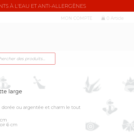
NTS À L'EAU ET ANTI-ALLERGÈNES
MON COMPTE
0 Article
CHE
TS
tte large
e dorée ou argentée et charm le tout
 cm
oir 6 cm