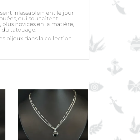
ssent inlassablement le jour
touées, qui souhaitent
plus novices en la matière,
s du tatouage.
s bijoux dans la collection