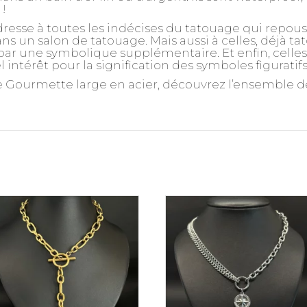
!
dresse à toutes les indécises du tatouage qui repou
ns un salon de tatouage. Mais aussi à celles, déjà ta
r une symbolique supplémentaire. Et enfin, celles, 
 intérêt pour la signification des symboles figuratif
ne Gourmette large en acier, découvrez l’ensemble de