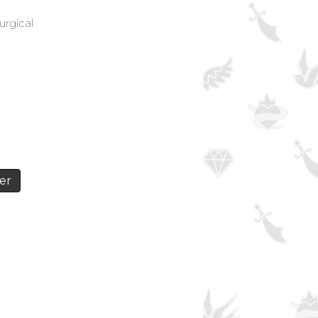
urgical
er