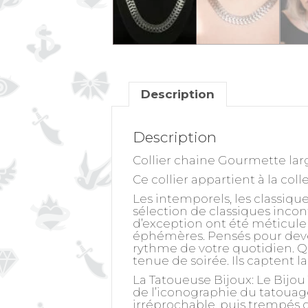
Description
Description
Collier chaine Gourmette lar
Ce collier appartient à la col
Les intemporels, les classique
sélection de classiques inco
d’exception ont été méticule
éphémères. Pensés pour deven
rythme de votre quotidien. Q
tenue de soirée. Ils captent 
La Tatoueuse Bijoux: Le Bijou
de l’iconographie du tatouage
irréprochable, puis trempés da