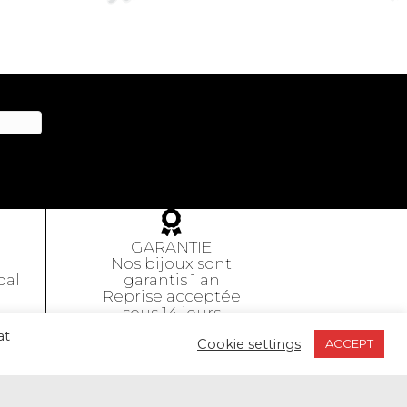
GARANTIE
Nos bijoux sont
pal
garantis 1 an
Reprise acceptée
sous 14 jours
at
CGV
Cookie settings
ACCEPT