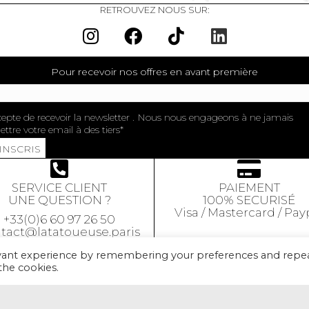
RETROUVEZ NOUS SUR:
Pour recevoir nos offres en avant première
cepte de recevoir la newsletter . Nous nous engageons à ne jamais
ttre votre email à des tiers
'INSCRIS
SERVICE CLIENT
PAIEMENT
UNE QUESTION ?
100% SECURISÉ
Visa / Mastercard / Pay
+33(0)6 60 97 26 50
tact@latatoueuse.paris
evant experience by remembering your preferences and repe
 the cookies.