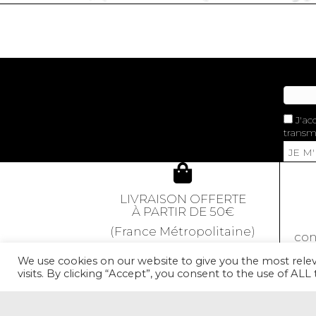
J'ac
transme
JE M
LIVRAISON OFFERTE
À PARTIR DE 50€
(France Métropolitaine)
con
We use cookies on our website to give you the most rel
visits. By clicking “Accept”, you consent to the use of ALL