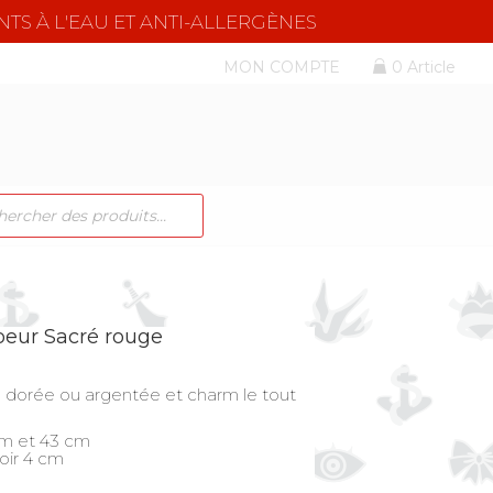
NTS À L'EAU ET ANTI-ALLERGÈNES
MON COMPTE
0 Article
CHE
TS
Coeur Sacré rouge
e dorée ou argentée et charm le tout
cm et 43 cm
oir 4 cm