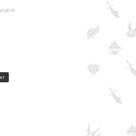
urgical
er