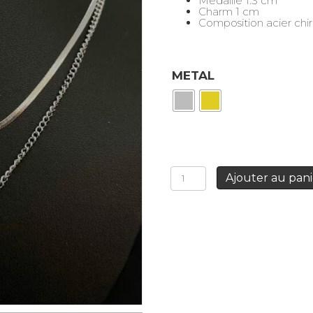
Médaille 1.3 cm
Charm 1 cm
Composition acier chir
METAL
quantité
Ajouter au pani
de
Collier
double
rangs
Coeur
Sacré
rouge