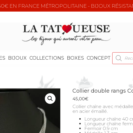
e 50€ EN FRANCE MÉTROPOLITAINE - BIJOUX RÉSISTA
RECHER
ES
BIJOUX
COLLECTIONS
BOXES
CONCEPT
DE
PRODUI
Collier double rangs 
45,00
€
Collier chaîne avec médaill
en acier émaillé.
Longueur chaîne 40 
Longueur chaîne ferm
Fermoir 0.9 cm