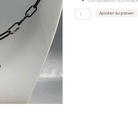
Composition 100% acie
quantité
Ajouter au panier
de
Collier
chaine
maillons
Cœur
Sacré
noir