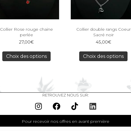
Collier Rose rouge chaine
Collier double rangs Coeur
perlée
Sacré noir
27,00
€
45,00
€
Choix des options
Choix des options
RETROUVEZ NOUS SUR:
Pour recevoir nos offres en avant première