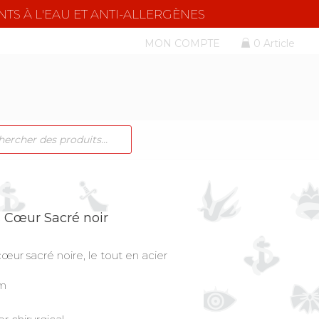
NTS À L'EAU ET ANTI-ALLERGÈNES
MON COMPTE
0 Article
CHE
TS
s Cœur Sacré noir
œur sacré noire, le tout en acier
cm