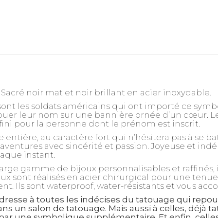
Sacré noir mat et noir brillant en acier inoxydable.
sont les soldats américains qui ont importé ce symb
tatouer leur nom sur une bannière ornée d’un cœur. L
ini pour la personne dont le prénom est inscrit.
tière, au caractère fort qui n’hésitera pas à se bat
 aventures avec sincérité et passion. Joyeuse et indé
haque instant.
arge gamme de bijoux personnalisables et raffinés, 
ux sont réalisés en acier chirurgical pour une tenu
gent. Ils sont waterproof, water-résistants et vous 
dresse à toutes les indécises du tatouage qui repou
ans un salon de tatouage. Mais aussi à celles, déjà t
ar une symbolique supplémentaire. Et enfin, celles,