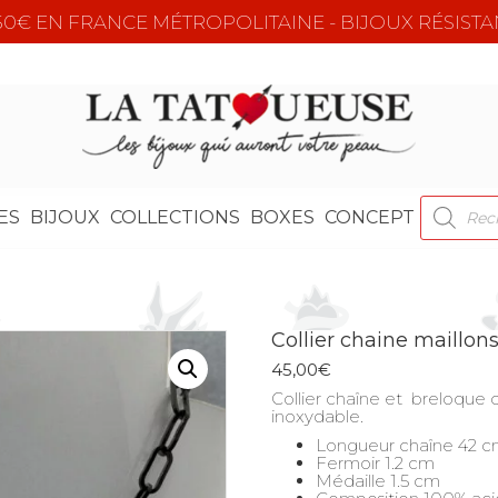
e 50€ EN FRANCE MÉTROPOLITAINE - BIJOUX RÉSISTA
RECHER
ES
BIJOUX
COLLECTIONS
BOXES
CONCEPT
DE
PRODUI
Collier chaine maillon
45,00
€
Collier chaîne et breloque c
inoxydable.
Longueur chaîne 42 
Fermoir 1.2 cm
Médaille 1.5 cm