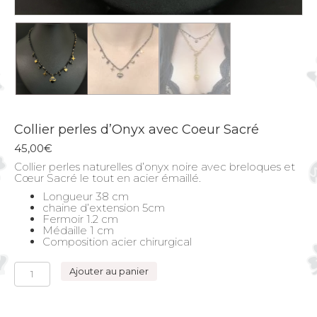
Collier perles d’Onyx avec Coeur Sacré
45,00
€
Collier perles naturelles d’onyx noire avec breloques et
Cœur Sacré le tout en acier émaillé.
Longueur 38 cm
chaine d’extension 5cm
Fermoir 1.2 cm
Médaille 1 cm
Composition acier chirurgical
quantité
Ajouter au panier
de
Collier
perles
d'Onyx