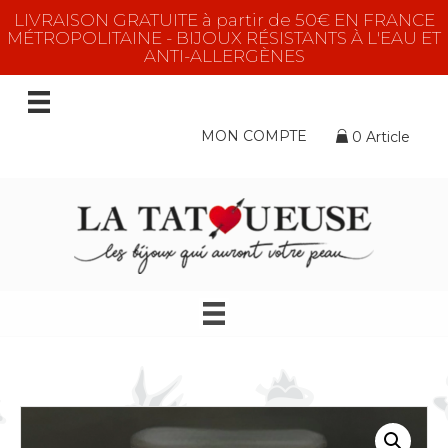
LIVRAISON GRATUITE à partir de 50€ EN FRANCE
MÉTROPOLITAINE - BIJOUX RÉSISTANTS À L'EAU ET
ANTI-ALLERGÈNES
MON COMPTE
0 Article