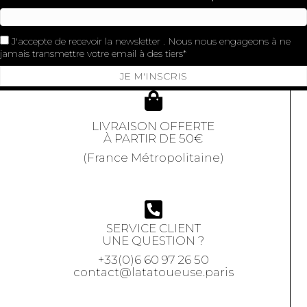
J'accepte de recevoir la newsletter . Nous nous engageons à ne
jamais transmettre votre email à des tiers
JE M'INSCRIS
LIVRAISON OFFERTE
À PARTIR DE 50€
(France Métropolitaine)
SERVICE CLIENT
UNE QUESTION ?
+33(0)6 60 97 26 50
contact@latatoueuse.paris