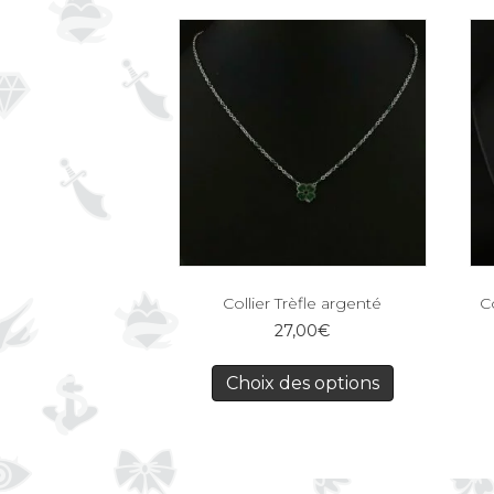
Collier Trèfle argenté
C
27,00
€
Choix des options