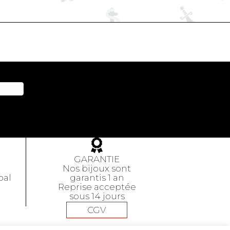
GARANTIE
Nos bijoux sont
pal
garantis 1 an
Reprise acceptée
sous 14 jours
CGV