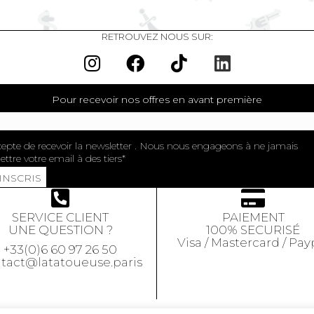
RETROUVEZ NOUS SUR:
Pour recevoir nos offres en avant première
cepte de recevoir la newsletter . Nous nous engageons à ne jamais
ttre votre email à des tiers
'INSCRIS
SERVICE CLIENT
PAIEMENT
UNE QUESTION ?
100% SECURISÉ
Visa / Mastercard / Pay
+33(0)6 60 97 26 50
tact@latatoueuse.paris