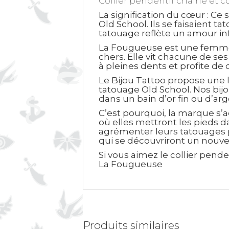
Collier pendentif chaine et c
La signification du cœur
: Ce 
Old School. Ils se faisaient 
tatouage reflète un amour inf
La Fougueuse est une femme en
chers. Elle vit chacune de se
à pleines dents et profite de
Le Bijou Tattoo propose une l
tatouage Old School. Nos bijo
dans un bain d’or fin ou d’ar
C’est pourquoi, la marque s’a
où elles mettront les pieds d
agrémenter leurs tatouages p
qui se découvriront un nouvel
Si vous aimez le collier pend
La Fougueuse
Produits similaires