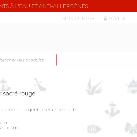
NTS À L'EAU ET ANTI-ALLERGÈNES
MON COMPTE
0 Article
CHE
TS
r sacré rouge
e dorée ou argentée et charm le tout
 cm
oir 6 cm