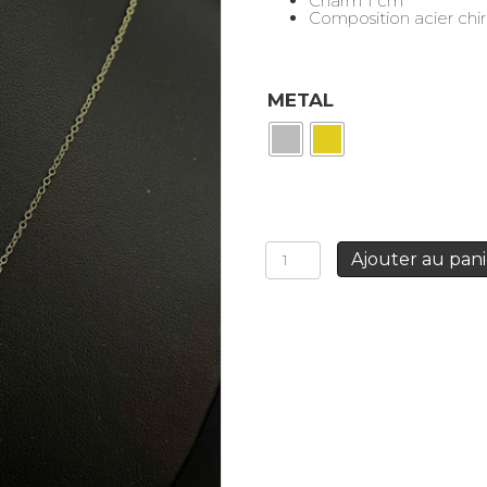
Charm 1 cm
Composition acier chir
METAL
quantité
Ajouter au pani
de
Collier
pendentif
Coeur
sacré
rouge