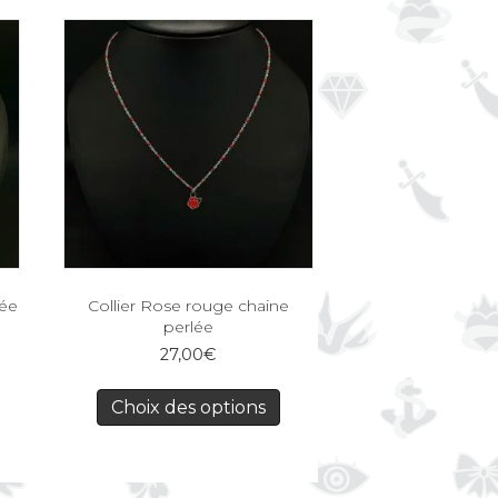
rée
Collier Rose rouge chaine
perlée
27,00
€
Choix des options