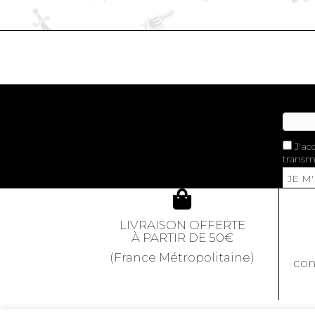
J'ac
transme
JE M
LIVRAISON OFFERTE
À PARTIR DE 50€
(France Métropolitaine)
con