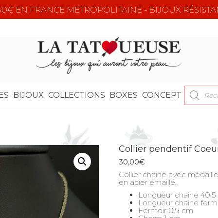
e 50€ EN FRANCE MÉTROPOLITAINE - BIJOUX RÉSISTA
RECHER
ES
BIJOUX
COLLECTIONS
BOXES
CONCEPT
DE
PRODUI
Collier pendentif Coeu
30,00
€
Collier chaîne avec médaill
en acier émaillé.
Longueur chaîne 40.5
Longueur chaîne ferm
Fermoir 0.9 cm