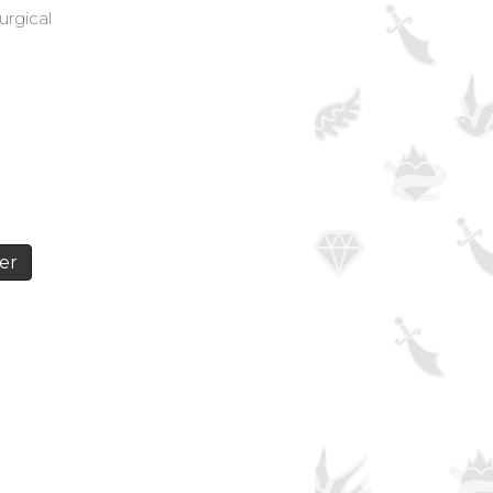
urgical
er