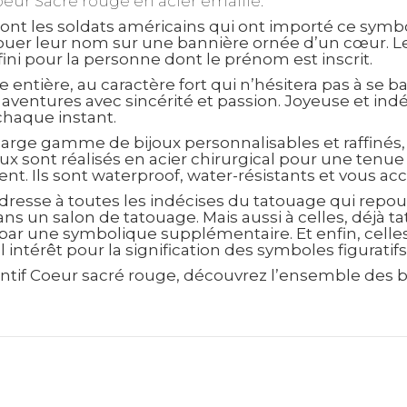
oeur Sacré rouge en acier émaillé.
sont les soldats américains qui ont importé ce symb
tatouer leur nom sur une bannière ornée d’un cœur. L
ini pour la personne dont le prénom est inscrit.
tière, au caractère fort qui n’hésitera pas à se bat
s aventures avec sincérité et passion. Joyeuse et ind
 chaque instant.
arge gamme de bijoux personnalisables et raffinés,
ux sont réalisés en acier chirurgical pour une tenu
gent. Ils sont waterproof, water-résistants et vous
dresse à toutes les indécises du tatouage qui repou
ans un salon de tatouage. Mais aussi à celles, déjà t
ar une symbolique supplémentaire. Et enfin, celles,
 intérêt pour la signification des symboles figuratif
entif Coeur sacré rouge, découvrez l’ensemble des b