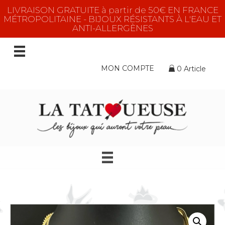
LIVRAISON GRATUITE à partir de 50€ EN FRANCE
MÉTROPOLITAINE - BIJOUX RÉSISTANTS À L'EAU ET
ANTI-ALLERGÈNES
MON COMPTE
0 Article