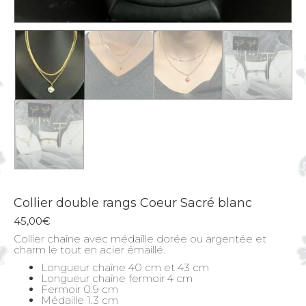
Collier double rangs Coeur Sacré blanc
45,00
€
Collier chaîne avec médaille dorée ou argentée et
charm le tout en acier émaillé.
Longueur chaîne 40 cm et 43 cm
Longueur chaîne fermoir 4 cm
Fermoir 0.9 cm
Médaille 1.3 cm