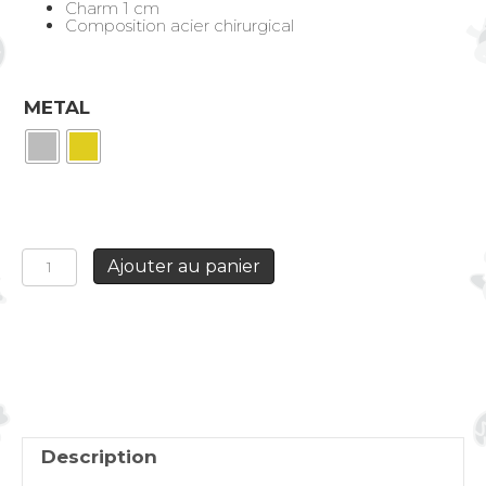
Charm 1 cm
Composition acier chirurgical
METAL
quantité
Ajouter au panier
de
Collier
double
rangs
Coeur
Sacré
blanc
Description