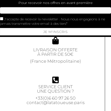
Pour recevoir nos offres en avant première
J'accepte de recevoir la newsletter . Nous nous engageons à ne
jamais transmettre votre email à des tiers
JE M'INSCRIS
LIVRAISON OFFERTE
À PARTIR DE 50€
(France Métropolitaine)
SERVICE CLIENT
UNE QUESTION ?
+33(0)6 60 97 26 50
contact@latatoueuse.paris