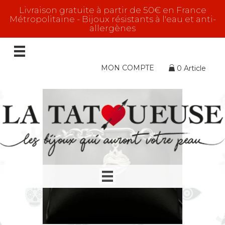
Livraison gratuite à partir de 50€ en France
Métropolitaine - Bijoux résistants à l'eau et anti-
allergènes
Bracelets
Affichage de 1–16 sur 21 résultats
MON COMPTE
0 Article