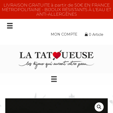
LIVRAISON GRATUITE à partir de 50€ EN FRANCE
MÉTROPOLITAINE - BIJOUX RÉSISTANTS À L'EAU ET
ANTI-ALLERGÈNES
MON COMPTE
0 Article