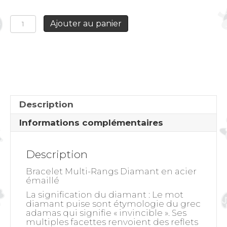
quantité
Ajouter au panier
de
Bracelet
Multi-
Rangs
Diamant
Description
Informations complémentaires
Description
Bracelet Multi-Rangs Diamant en acier
émaillé
La signification du diamant
: Le mot
diamant puise sont étymologie du grec
adamas qui signifie « invincible ». Ses
multiples facettes renvoient des reflets