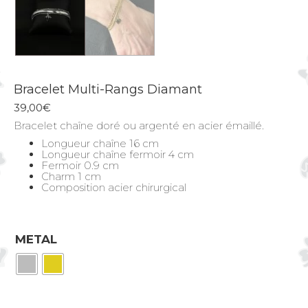
Bracelet Multi-Rangs Diamant
39,00
€
Bracelet chaîne doré ou argenté en acier émaillé.
Longueur chaîne 16 cm
Longueur chaîne fermoir 4 cm
Fermoir 0.9 cm
Charm 1 cm
Composition acier chirurgical
METAL