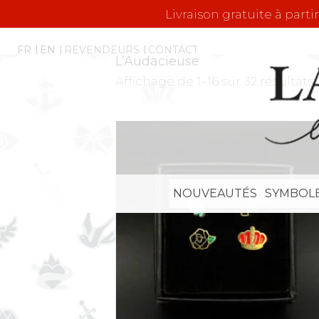
Livraison gratuite à parti
FR
EN
REVENDEURS
CONTACT
L’Audacieuse
Affichage de 1–16 sur 32 résultats
NOUVEAUTÉS
SYMBOL