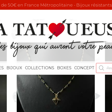
r de 50€ en France Métropolitaine - Bijoux résistants
RECHE
ES
BIJOUX
COLLECTIONS
BOXES
CONCEPT
DE
PRODU