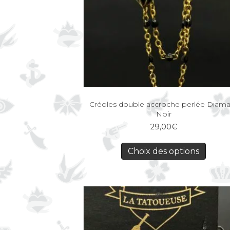
Créoles double accroche perlée Diam
Noir
29,00
€
Choix des options