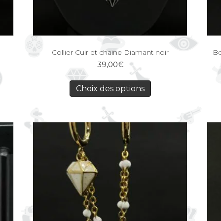
Collier Cuir et chaine Diamant noir
Bo
39,00
€
Choix des options