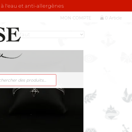
 à l'eau et anti-allergènes
MON COMPTE
0 Article
RCHE
ITS