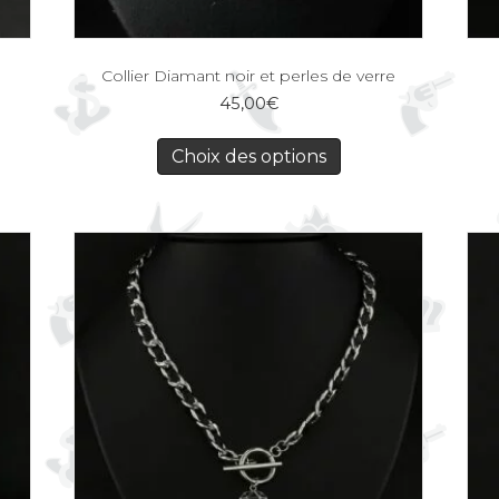
Collier Diamant noir et perles de verre
45,00
€
Choix des options