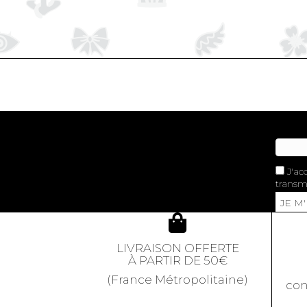
J'ac
transme
JE M
LIVRAISON OFFERTE
À PARTIR DE 50€
(France Métropolitaine)
con