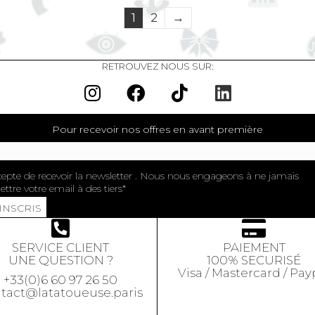
1
2
→
RETROUVEZ NOUS SUR:
Pour recevoir nos offres en avant première
cepte de recevoir la newsletter . Nous nous engageons à ne jamais
ttre votre email à des tiers
'INSCRIS
SERVICE CLIENT
PAIEMENT
UNE QUESTION ?
100% SECURISÉ
Visa / Mastercard / Pay
+33(0)6 60 97 26 50
tact@latatoueuse.paris