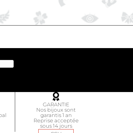
GARANTIE
Nos bijoux sont
pal
garantis 1 an
Reprise acceptée
sous 14 jours