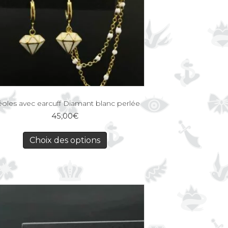
éoles avec earcuff Diamant blanc perlée
45,00
€
Choix des options