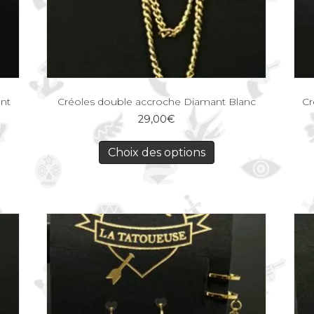
ant
Créoles double accroche Diamant Blanc
Cr
29,00
€
Choix des options