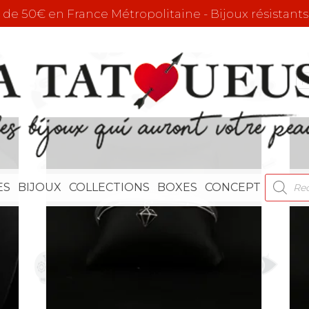
r de 50€ en France Métropolitaine - Bijoux résistants
RECHE
ES
BIJOUX
COLLECTIONS
BOXES
CONCEPT
DE
PRODU