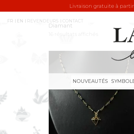
Livraison gratuite à parti
FR
EN
REVENDEURS
CONTACT
Diamant
16 résultats affichés
NOUVEAUTÉS
SYMBOL