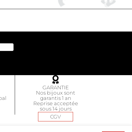
GARANTIE
Nos bijoux sont
pal
garantis 1 an
Reprise acceptée
sous 14 jours
CGV