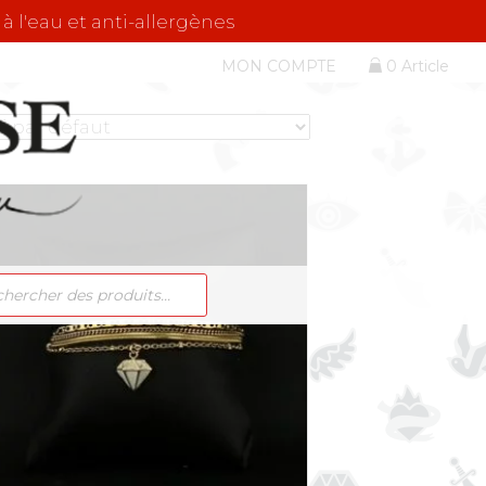
 à l'eau et anti-allergènes
MON COMPTE
0 Article
RCHE
ITS