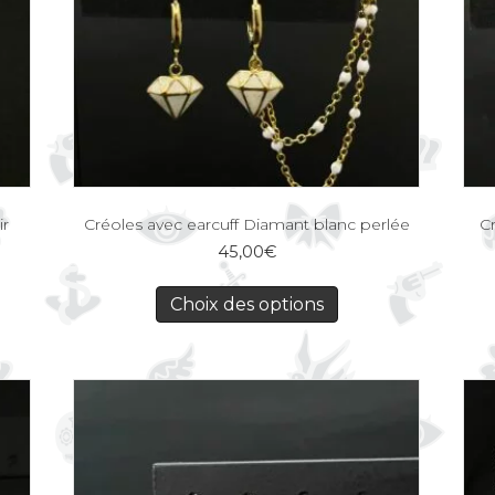
ir
Créoles avec earcuff Diamant blanc perlée
Cr
45,00
€
Choix des options