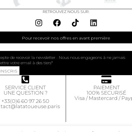
RETROUVEZ NOUS SUR:
Pour recevoir nos offres en avant première
cepte de recevoir la newsletter . Nous nous engageons à ne jamais
ttre votre email à des tiers
'INSCRIS
SERVICE CLIENT
PAIEMENT
UNE QUESTION ?
100% SECURISÉ
Visa / Mastercard / Pay
+33(0)6 60 97 26 50
tact@latatoueuse.paris