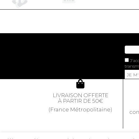
J'ac
transme
JE M
LIVRAISON OFFERTE
À PARTIR DE 50€
(France Métropolitaine)
con