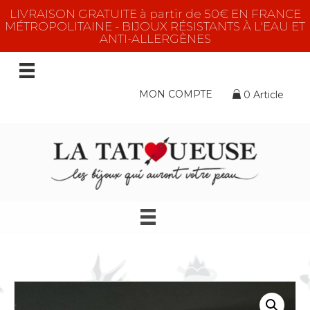
LIVRAISON GRATUITE à partir de 50€ EN FRANCE
MÉTROPOLITAINE - BIJOUX RÉSISTANTS À L'EAU ET
ANTI-ALLERGÈNES
MON COMPTE
0 Article