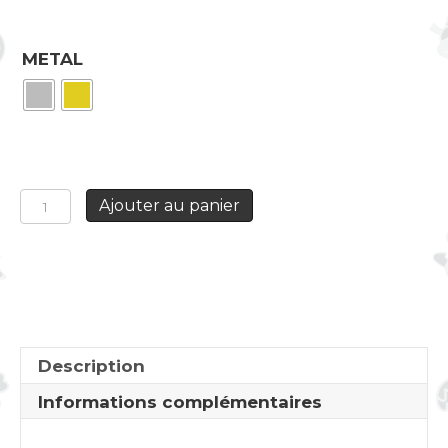
METAL
quantité
Ajouter au panier
de
Bracelet
Multi-
Rangs
Coeur
Sacré
blanc
Description
Informations complémentaires