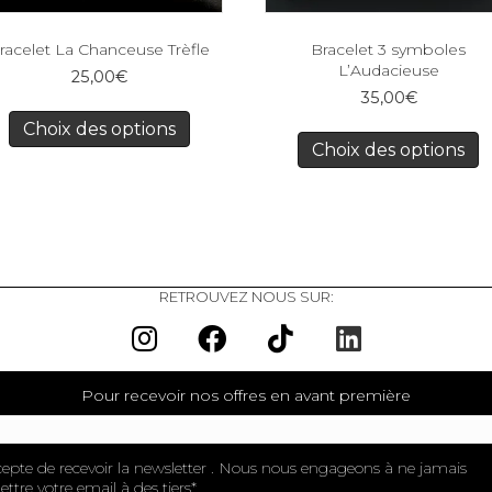
racelet La Chanceuse Trèfle
Bracelet 3 symboles
L’Audacieuse
25,00
€
35,00
€
Choix des options
Choix des options
RETROUVEZ NOUS SUR:
Pour recevoir nos offres en avant première
cepte de recevoir la newsletter . Nous nous engageons à ne jamais
ttre votre email à des tiers