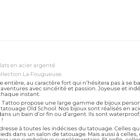
lats en acier argenté
ollection
La Fougueuse
.
tière, au caractère fort qui n’hésitera pas à se bat
s aventures avec sincérité et passion. Joyeuse et ind
 chaque instant.
u Tattoo propose une large gamme de bijoux personn
 tatouage Old School. Nos bijoux sont réalisés en ac
ns un bain d’or fin ou d’argent. Ils sont waterproof
!
adresse à toutes les indécises du tatouage. Celles 
pieds dans un salon de tatouage. Mais aussi à celles,
ar une symbolique supplémentaire. Et enfin, celles,