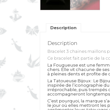
Description
Description
Bracelet 3 chaines maillons p
Ce bracelet fait partie de la c
La Fougueuse est une femme en
chers. Elle vit chacune de se
à pleines dents et profite de
La Tatoueuse Bijoux : Le Bijo
inspirée de l’iconographie du
irréprochable, puis trempés da
accompagneront longtemps 
C’est pourquoi, la marque s’
le jour où elles mettront les 
agrémenter leurs tatouages p