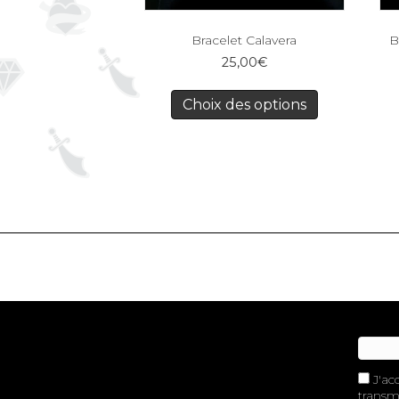
Bracelet Calavera
B
25,00
€
Choix des options
J'ac
transme