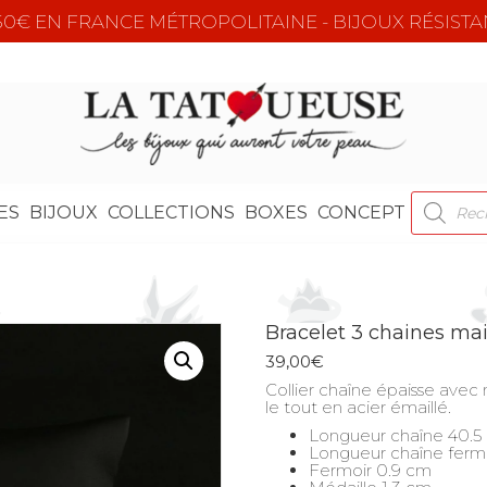
e 50€ EN FRANCE MÉTROPOLITAINE - BIJOUX RÉSISTA
RECHER
ES
BIJOUX
COLLECTIONS
BOXES
CONCEPT
DE
PRODUI
Bracelet 3 chaines mai
39,00
€
Collier chaîne épaisse ave
le tout en acier émaillé.
Longueur chaîne 40.5
Longueur chaîne ferm
Fermoir 0.9 cm