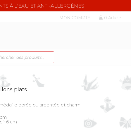
NTS À L'EAU ET ANTI-ALLERGÈNES
MON COMPTE
0 Article
CHE
TS
llons plats
c médaille dorée ou argentée et charm
 cm
oir 6 cm