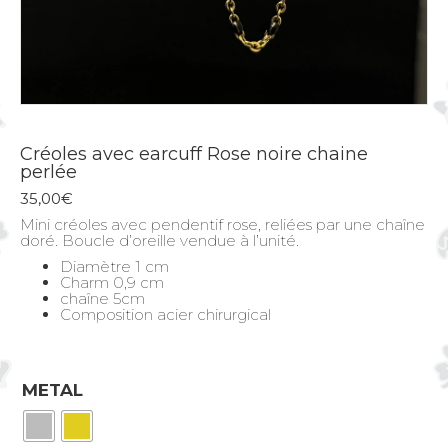
Créoles avec earcuff Rose noire chaine
perlée
35,00
€
Mini créoles avec pendentif rose, reliées par une chaîne
doré. Boucle d’oreille vendue à l’unité.
Diamètre 1 cm
Charm 0,9 cm
chaîne 5cm
Composition acier chirurgical
METAL