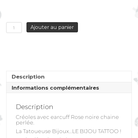
quantité
Ajouter au panier
de
Créoles
avec
earcuff
Rose
noire
chaine
perlée
Description
Informations complémentaires
Description
Créoles avec earcuff Rose noire chaine
perlée.
La Tatoueuse Bijoux…LE BIJOU TATTOO !