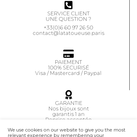
SERVICE CLIENT
UNE QUESTION ?
+33(0)6 60 97 26 50
contact@latatoueuse.paris
PAIEMENT
100% SECURISÉ
Visa / Mastercard / Paypal
GARANTIE
Nos bijoux sont
garantis 1 an
Reprise acceptée
sous 14 jours
We use cookies on our website to give you the most
relevant experience by remembering your