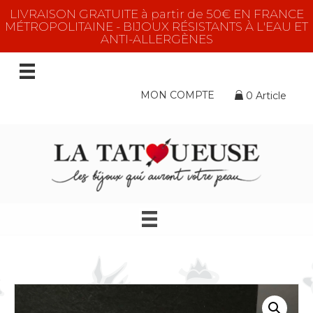
LIVRAISON GRATUITE à partir de 50€ EN FRANCE
MÉTROPOLITAINE - BIJOUX RÉSISTANTS À L'EAU ET
ANTI-ALLERGÈNES
MON COMPTE
0 Article