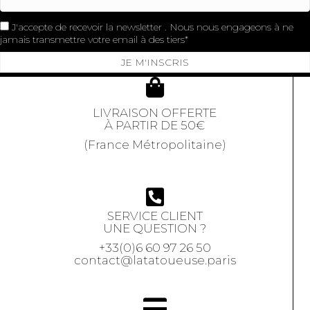
J'accepte de recevoir la newsletter . Nous nous engageons à ne
jamais transmettre votre email à des tiers
JE M'INSCRIS
LIVRAISON OFFERTE
À PARTIR DE 50€
(France Métropolitaine)
SERVICE CLIENT
UNE QUESTION ?
+33(0)6 60 97 26 50
contact@latatoueuse.paris