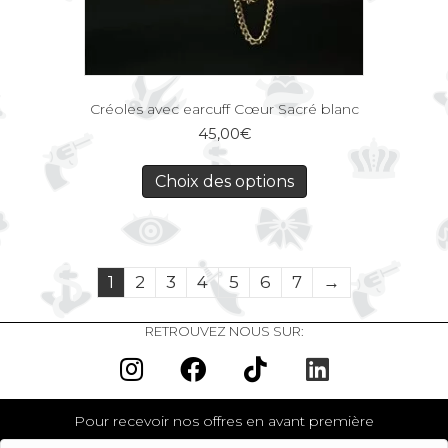
Créoles avec earcuff Cœur Sacré blanc
45,00
€
Choix des options
1
2
3
4
5
6
7
→
RETROUVEZ NOUS SUR:
Pour recevoir nos offres en avant première