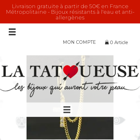
Livraison gratuite à partir de 50€ en France
Métropolitaine - Bijoux résistants à l'eau et anti-
allergènes
Boucles d'oreilles
Affichage de 1–16 sur 108 résultats
MON COMPTE
0 Article