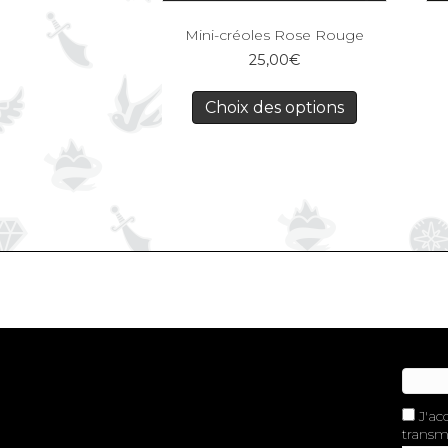
Mini-créoles Rose Rouge
25,00
€
Choix des options
J'ac
transme