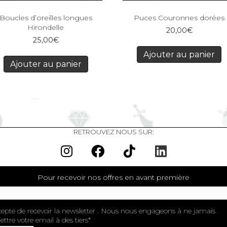
Boucles d’oreilles longues
Puces Couronnes dorées
Hirondelle
20,00
€
25,00
€
Ajouter au panier
Ajouter au panier
RETROUVEZ NOUS SUR:
Pour recevoir nos offres en avant première
cepte de recevoir la newsletter . Nous nous engageons à ne jamais
ttre votre email à des tiers