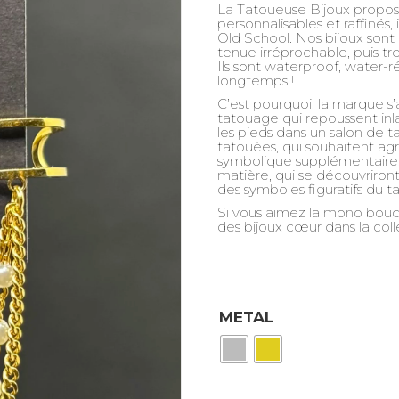
La Tatoueuse Bijoux propo
personnalisables et raffinés
Old School. Nos bijoux sont 
tenue irréprochable, puis tr
Ils sont waterproof, water-
longtemps !
C’est pourquoi, la marque s’
tatouage qui repoussent inl
les pieds dans un salon de ta
tatouées, qui souhaitent a
symbolique supplémentaire. E
matière, qui se découvriront 
des symboles figuratifs du 
Si vous aimez la mono bouc
des bijoux cœur dans la co
METAL