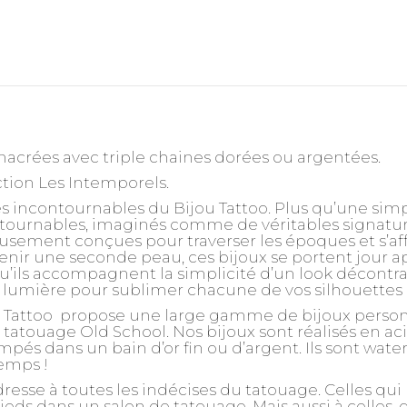
 nacrées avec triple chaines dorées ou argentées.
ction
Les Intemporels
.
s incontournables du Bijou Tattoo. Plus qu’une simple
ntournables, imaginés comme de véritables signatur
usement conçues pour traverser les époques et s’a
ir une seconde peau, ces bijoux se portent jour apr
u’ils accompagnent la simplicité d’un look décontra
la lumière pour sublimer chacune de vos silhouettes
u Tattoo propose une large gamme de bijoux personna
 tatouage Old School. Nos bijoux sont réalisés en ac
pés dans un bain d’or fin ou d’argent. Ils sont water
emps !
dresse à toutes les indécises du tatouage. Celles q
pieds dans un salon de tatouage. Mais aussi à celles,