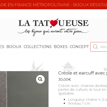
e 50€ EN FRANCE MÉTROPOLITAINE - BIJOUX RÉSISTA
RECHER
ES
BIJOUX
COLLECTIONS
BOXES
CONCEPT
DE
PRODUI
Créole et earcuff avec
30,00
€
Créole avec chaines dorées 
perles de culture, le tout en
ajustable.
Longueur chaîne 4 ,5 
Anneau 1 cm