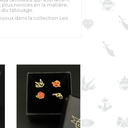
plus novices en la matière,
s du tatouage.
ijoux dans la collection Les