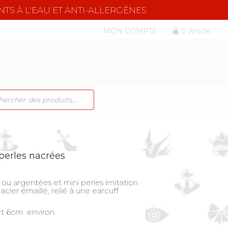
NTS À L'EAU ET ANTI-ALLERGÈNES
MON COMPTE
0 Article
CHE
TS
 perles nacrées
ou argentées et mini perles imitation
 acier émaillé, relié à une earcuff
et 6cm environ.