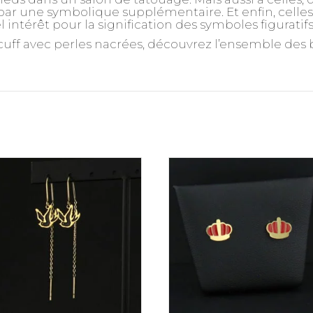
r une symbolique supplémentaire. Et enfin, celles, 
 intérêt pour la signification des symboles figuratif
rcuff avec perles nacrées, découvrez l’ensemble des b