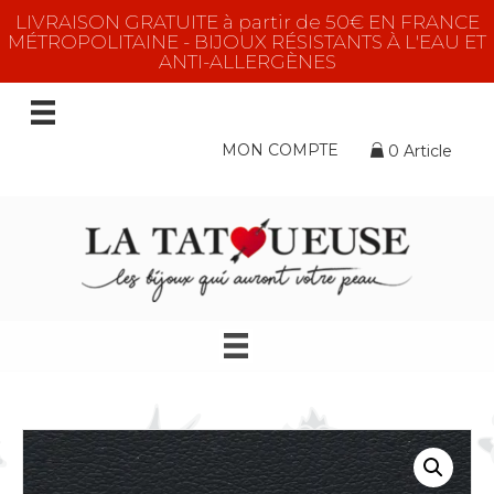
LIVRAISON GRATUITE à partir de 50€ EN FRANCE
MÉTROPOLITAINE - BIJOUX RÉSISTANTS À L'EAU ET
ANTI-ALLERGÈNES
MON COMPTE
0 Article