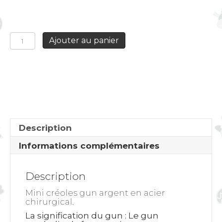
quantité
Ajouter au panier
de
Mini-
créoles
GUN
Description
Informations complémentaires
Description
Mini créoles gun argent en acier
chirurgical.
La signification du gun
: Le gun