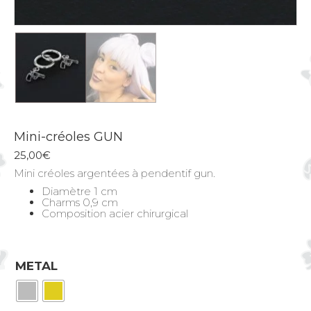
Mini-créoles GUN
25,00
€
Mini créoles argentées à pendentif gun.
Diamètre 1 cm
Charms 0,9 cm
Composition acier chirurgical
METAL