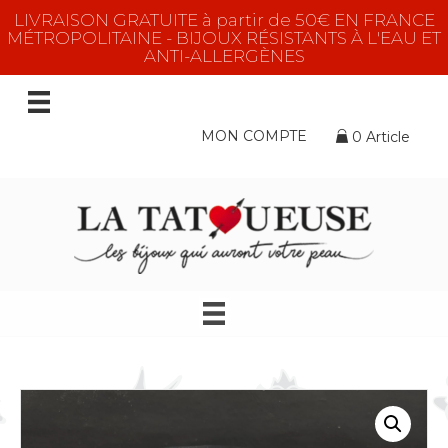
LIVRAISON GRATUITE à partir de 50€ EN FRANCE
MÉTROPOLITAINE - BIJOUX RÉSISTANTS À L'EAU ET
ANTI-ALLERGÈNES
MON COMPTE
0 Article