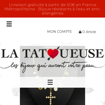
Livraison gratuite à partir de 50€ en France
Métropolitaine - Bijoux résistants à l'eau et anti-
allergènes
Croix
Symbole Croix
7 résultats affichés
MON COMPTE
0 Article