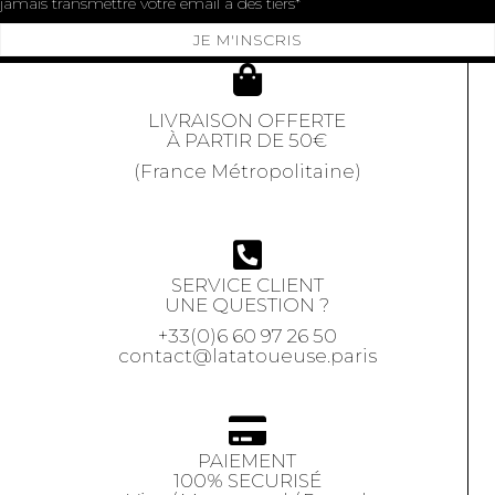
jamais transmettre votre email à des tiers
JE M'INSCRIS
LIVRAISON OFFERTE
À PARTIR DE 50€
(France Métropolitaine)
SERVICE CLIENT
UNE QUESTION ?
+33(0)6 60 97 26 50
contact@latatoueuse.paris
PAIEMENT
100% SECURISÉ