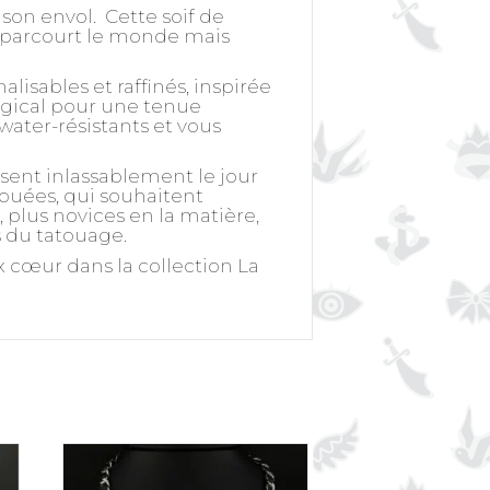
on envol. Cette soif de
le parcourt le monde mais
isables et raffinés, inspirée
urgical pour une tenue
 water-résistants et vous
ssent inlassablement le jour
touées, qui souhaitent
plus novices en la matière,
s du tatouage.
x cœur dans la collection La