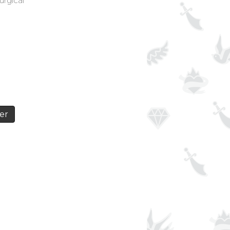
urgical
er