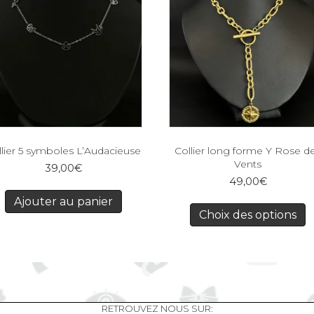
llier 5 symboles L’Audacieuse
Collier long forme Y Rose d
Vents
39,00
€
49,00
€
Ajouter au panier
Choix des options
RETROUVEZ NOUS SUR: