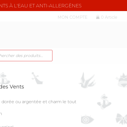
NTS À L'EAU ET ANTI-ALLERGÈNES
MON COMPTE
0 Article
CHE
TS
 des Vents
e dorée ou argentée et charm le tout
m