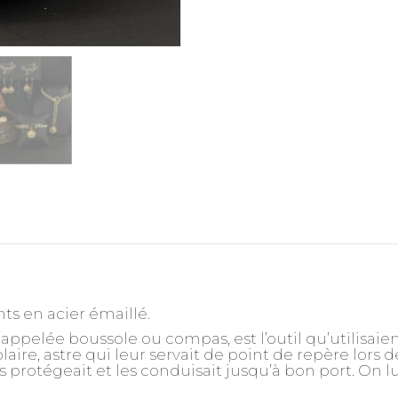
ts en acier émaillé.
appelée boussole ou compas, est l’outil qu’utilisaie
polaire, astre qui leur servait de point de repère lors 
les protégeait et les conduisait jusqu’à bon port. On 