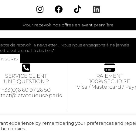
Pour recevoir nos offres en avant première
cepte de recevoir la newsletter . Nous nous engageons à ne jamais
ttre votre email à des tiers
'INSCRIS
SERVICE CLIENT
PAIEMENT
UNE QUESTION ?
100% SECURISÉ
Visa / Mastercard / Pay
+33(0)6 60 97 26 50
tact@latatoueuse.paris
evant experience by remembering your preferences and repe
 the cookies.
© 2026 LA TATOUEUSE BIJOUX. All Rights Reserved.