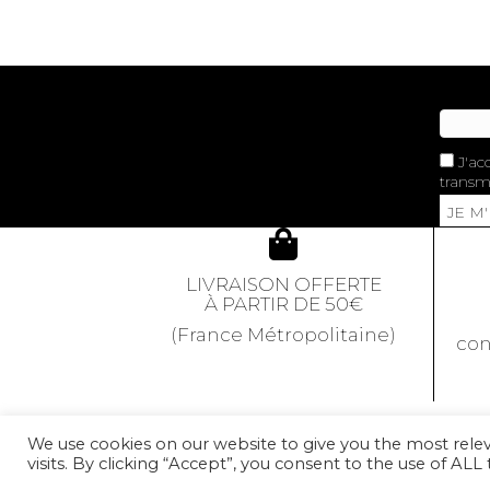
J'ac
transme
JE M
LIVRAISON OFFERTE
À PARTIR DE 50€
(France Métropolitaine)
con
We use cookies on our website to give you the most rel
visits. By clicking “Accept”, you consent to the use of ALL