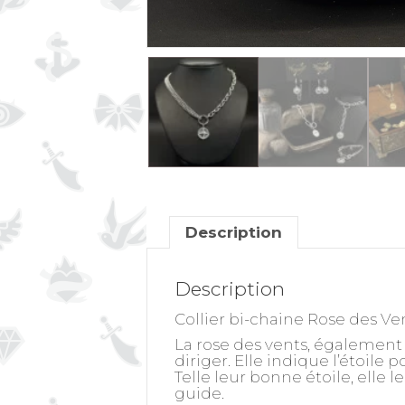
Description
Description
Collier bi-chaine Rose des Ven
La rose des vents, également 
diriger. Elle indique l’étoile 
Telle leur bonne étoile, elle 
guide.