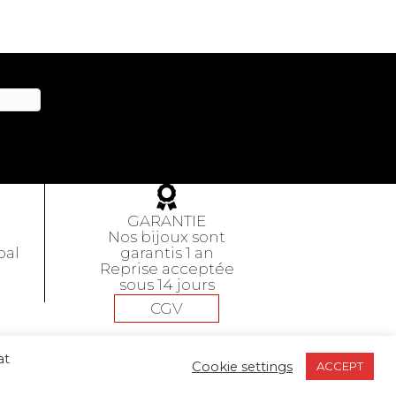
GARANTIE
Nos bijoux sont
pal
garantis 1 an
Reprise acceptée
sous 14 jours
CGV
at
Cookie settings
ACCEPT