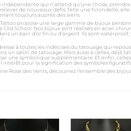
indépendante qui n’attend qu’une chose, prendre s
à relever de nouveaux défis. Telle une hirondelle, el
evenant toujours auprès des siens.
 Tattoo propose une large gamme de bijoux personnal
 Old School. Nos bijoux sont réalisés en acier chir
ns un bain d’or fin ou d’argent. Ils sont waterproof,
!
dresse à toutes les indécises du tatouage qui repou
ns un salon de tatouage. Mais aussi à celles, déjà ta
r une symbolique supplémentaire. Et enfin, celles, 
 intérêt pour la signification des symboles figuratif
haine Rose des Vents, découvrez l’ensemble des bijou