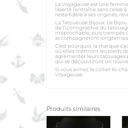
La Voyageuse
est une femme 
liberté l’entraîne sans cesse 
reste fidèle à ses origines, r
La Tatoueuse Bijoux: Le Bijou
de l’iconographie du tatouage
irréprochable, puis trempés da
accompagneront longtemps 
C’est pourquoi, la marque s’a
où elles mettront les pieds da
agrémenter leurs tatouages pa
qui se découvriront un nouvel
Si vous aimez le collier bi-c
Voyageuse.
Produits similaires