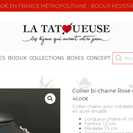
e 50€ EN FRANCE MÉTROPOLITAINE - BIJOUX RÉSISTA
RECHER
ES
BIJOUX
COLLECTIONS
BOXES
CONCEPT
DE
PRODUI
Collier bi-chaine Rose
45,00
€
Collier chaîne avec médaill
en acier émaillé.
Longueur chaîne 41 c
Fermoir 1.2 cm
Médaille 1.5 cm