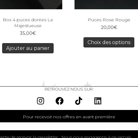
Box 4 puces dorées La
Puces Rose Rouge
Majestueuse
20,00
€
35,00
€
Choix des options
Ajouter au panier
RETROUVEZ NOUS SUR:
Pour recevoir nos offres en avant première
cepte de recevoir la newsletter . Nous nous engageons à ne jamais