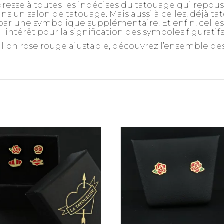
dresse à toutes les indécises du tatouage qui repou
ns un salon de tatouage. Mais aussi à celles, déjà ta
r une symbolique supplémentaire. Et enfin, celles, 
 intérêt pour la signification des symboles figuratif
llon rose rouge ajustable, découvrez l’ensemble des