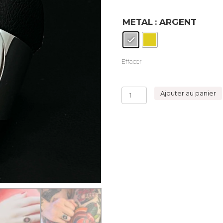
METAL
: ARGENT
Effacer
quantité
Ajouter au panier
de
Bague
Médaillon
Rose
Rouge
ajustable