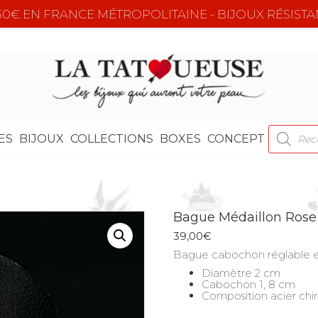
e 50€ EN FRANCE MÉTROPOLITAINE - BIJOUX RÉSISTA
RECHER
ES
BIJOUX
COLLECTIONS
BOXES
CONCEPT
DE
PRODUI
Bague Médaillon Rose
39,00
€
Bague cabochon réglable en
Diamètre 2 cm
Cabochon 1, 8 cm
Composition acier chir