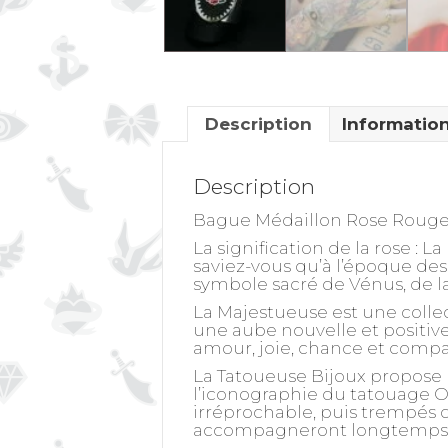
Description
Informatio
Description
Bague Médaillon Rose Rouge a
La signification de la rose
: La
saviez-vous qu’à l’époque des 
symbole sacré de Vénus, de l
La Majestueuse est une colle
une aube nouvelle et positive
amour, joie, chance et compa
La Tatoueuse Bijoux propose 
l’iconographie du tatouage Ol
irréprochable, puis trempés da
accompagneront longtemps 