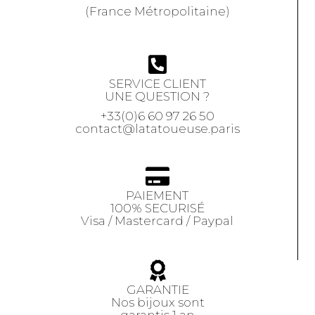
(France Métropolitaine)
SERVICE CLIENT
UNE QUESTION ?
+33(0)6 60 97 26 50
contact@latatoueuse.paris
PAIEMENT
100% SECURISÉ
Visa / Mastercard / Paypal
GARANTIE
Nos bijoux sont
garantis 1 an