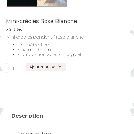
Mini-créoles Rose Blanche
25,00
€
Mini créoles pendentif rose blanche
Diamètre 1 cm
Charms 0,9 cm
Composition acier chirurgical
quantité
Ajouter au panier
de
Mini-
créoles
Rose
Blanche
Description