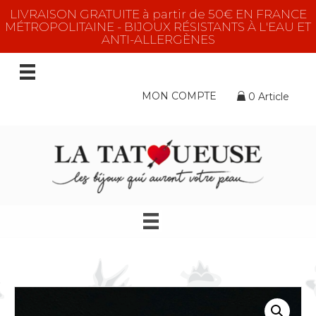
LIVRAISON GRATUITE à partir de 50€ EN FRANCE
MÉTROPOLITAINE - BIJOUX RÉSISTANTS À L'EAU ET
ANTI-ALLERGÈNES
MON COMPTE
0 Article