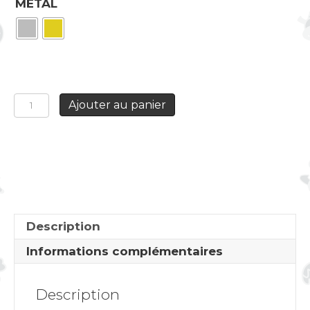
METAL
quantité
Ajouter au panier
de
Boucles
d'oreilles
longues
Calavera
Description
Informations complémentaires
Description