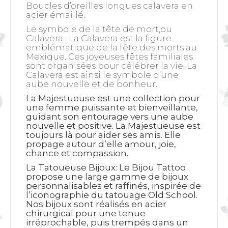
Boucles d’oreilles longues calavera en
acier émaillé.
Le symbole de la tête de mort,ou
Calavera : La Calavera est la figure
emblématique de la fête des morts au
Mexique. Ces joyeuses fêtes familiales
sont organisées pour célébrer la vie. La
Calavera est ainsi le symbole d’une
aube nouvelle et de bonheur.
La Majestueuse est une collection pour
une femme puissante et bienveillante,
guidant son entourage vers une aube
nouvelle et positive. La Majestueuse est
toujours là pour aider ses amis. Elle
propage autour d’elle amour, joie,
chance et compassion.
La Tatoueuse Bijoux: Le Bijou Tattoo
propose une large gamme de bijoux
personnalisables et raffinés, inspirée de
l’iconographie du tatouage Old School.
Nos bijoux sont réalisés en acier
chirurgical pour une tenue
irréprochable, puis trempés dans un