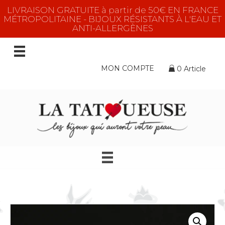
LIVRAISON GRATUITE à partir de 50€ EN FRANCE
MÉTROPOLITAINE - BIJOUX RÉSISTANTS À L'EAU ET
ANTI-ALLERGÈNES
MON COMPTE
0 Article