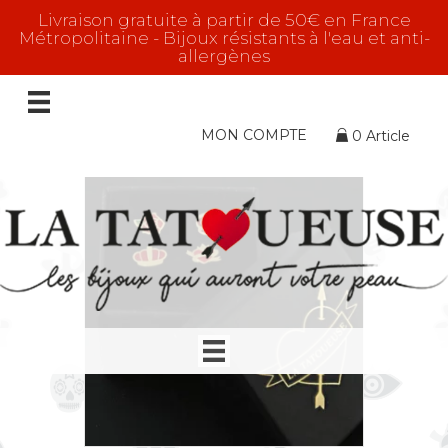
Livraison gratuite à partir de 50€ en France
Métropolitaine - Bijoux résistants à l'eau et anti-
allergènes
SKULL
8 résultats affichés
MON COMPTE
0 Article