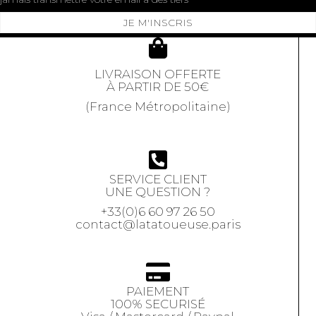
JE M'INSCRIS
LIVRAISON OFFERTE
À PARTIR DE 50€
(France Métropolitaine)
SERVICE CLIENT
UNE QUESTION ?
+33(0)6 60 97 26 50
contact@latatoueuse.paris
PAIEMENT
100% SECURISÉ