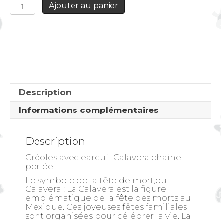
quantité
Ajouter au panier
de
Créoles
avec
earcuff
Calavera
chaine
perlée
Description
Informations complémentaires
Description
Créoles avec earcuff Calavera chaine
perlée
Le symbole de la tête de mort,ou
Calavera : La Calavera est la figure
emblématique de la fête des morts au
Mexique. Ces joyeuses fêtes familiales
sont organisées pour célébrer la vie. La