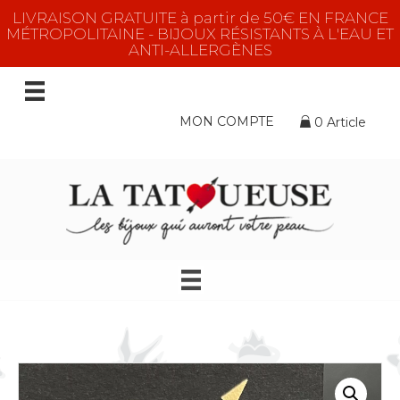
LIVRAISON GRATUITE à partir de 50€ EN FRANCE
MÉTROPOLITAINE - BIJOUX RÉSISTANTS À L'EAU ET
ANTI-ALLERGÈNES
MON COMPTE
0 Article