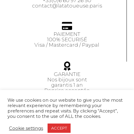
+33(0)6 60 97 26 50
contact@latatoueuse.paris
PAIEMENT
100% SECURISÉ
Visa / Mastercard / Paypal
GARANTIE
Nos bijoux sont
garantis 1 an
Reprise acceptée
sous 14 jours
We use cookies on our website to give you the most
relevant experience by remembering your
preferences and repeat visits. By clicking “Accept”,
CGV
you consent to the use of ALL the cookies.
Cookie settings
ACCEPT