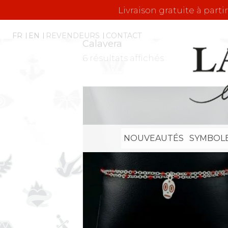
Livraison gratuite à parti
FR
EN
REVENDEURS
CONTACT
Calavera
6 résultats affichés
NOUVEAUTÉS
SYMBOL