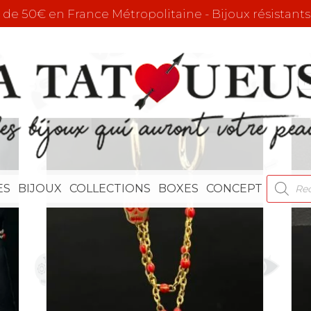
r de 50€ en France Métropolitaine - Bijoux résistants
RECHE
ES
BIJOUX
COLLECTIONS
BOXES
CONCEPT
DE
PRODU