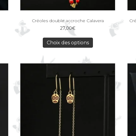
Créoles double accroche Calavera
Cré
27,00
€
Choix des options