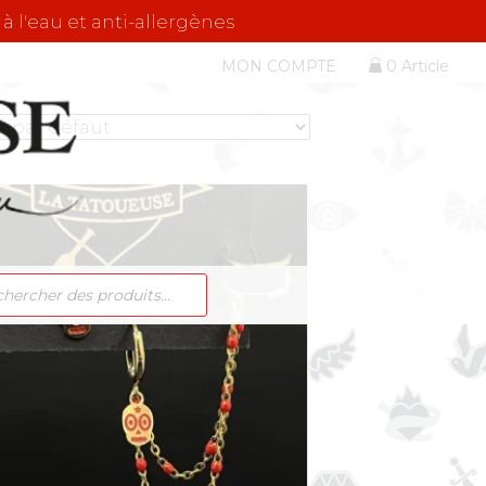
 à l'eau et anti-allergènes
MON COMPTE
0 Article
RCHE
ITS