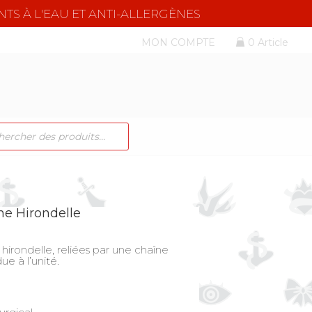
NTS À L'EAU ET ANTI-ALLERGÈNES
MON COMPTE
0 Article
CHE
TS
he Hirondelle
hirondelle, reliées par une chaîne
ue à l’unité.