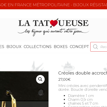
e 50€ EN FRANCE MÉTROPOLITAINE - BIJOUX RÉSISTA
RECHER
ES
BIJOUX
COLLECTIONS
BOXES
CONCEPT
DE
PRODUI
Créoles double accroc
27,00
€
Mini créoles avec pendentif 
dorée. Boucle d’oreille vend
Diamètre 1 cm
Charm 0,9 cm
chaînes 5 et 7 cm