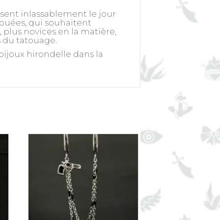
ssent inlassablement le jour
touées, qui souhaitent
plus novices en la matière,
s du tatouage.
ijoux hirondelle dans la