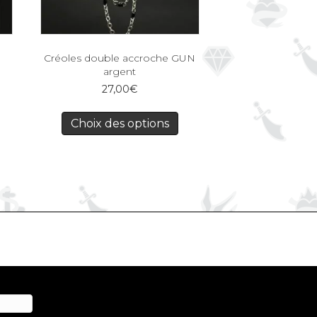
Créoles double accroche GUN
argent
27,00
€
Choix des options