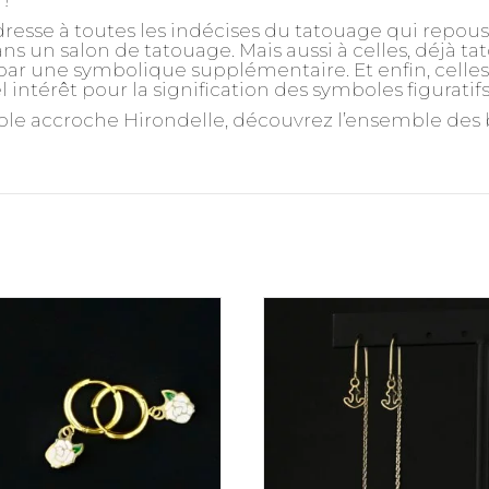
!
dresse à toutes les indécises du tatouage qui repou
ns un salon de tatouage. Mais aussi à celles, déjà ta
r une symbolique supplémentaire. Et enfin, celles, 
 intérêt pour la signification des symboles figuratif
ble accroche Hirondelle, découvrez l’ensemble des b