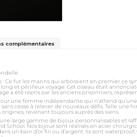
ns complémentaires
ondelle
e
: Ce fut les marins qui arboraient en premier ce sym
long et périlleux voyage. Cet oiseau était annoncia
ge a été repris par les anciens prisonniers, représen
 pour une femme indépendante qui n’attend qu’une 
e sans cesse à relever de nouveaux défis. Telle une hi
 origines, revenant toujours auprès des siens.
une large gamme de bijoux personnalisables et raffi
d School. Nos bijoux sont réalisés en acier chirurg
ns un bain d’or fin ou d’argent. Ils sont waterproof,