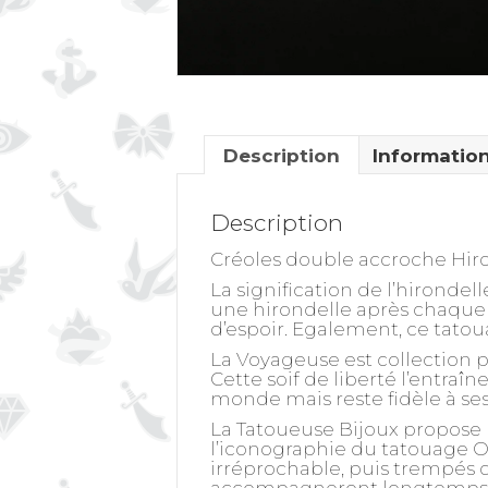
Description
Informatio
Description
Créoles double accroche Hir
La signification de l’hirondell
une hirondelle après chaque 
d’espoir. Egalement, ce tatoua
La Voyageuse est collection
Cette soif de liberté l’entraîn
monde mais reste fidèle à ses
La Tatoueuse Bijoux propose 
l’iconographie du tatouage Ol
irréprochable, puis trempés da