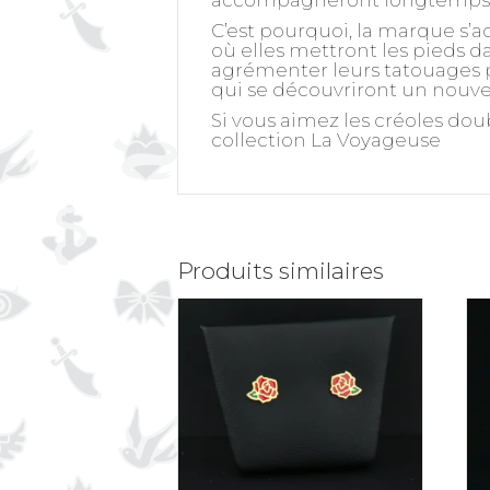
accompagneront longtemps 
C’est pourquoi, la marque s’a
où elles mettront les pieds da
agrémenter leurs tatouages pa
qui se découvriront un nouvel
Si vous aimez les créoles dou
collection
La Voyageuse
Produits similaires