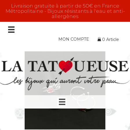
Livraison gratuite à partir de 50€ en France
Métropolitaine - Bijoux résistants à l'eau et anti-
allergènes
Hirondelle
7 résultats affichés
MON COMPTE
0 Article