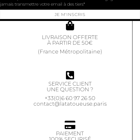
jamais transmettre votre email à des tiers
JE M'INSCRIS
LIVRAISON OFFERTE
À PARTIR DE 50€
(France Métropolitaine)
SERVICE CLIENT
UNE QUESTION ?
+33(0)6 60 97 26 50
contact@latatoueuse.paris
PAIEMENT
100% SECURISÉ