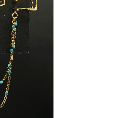
Créoles
avec
earcuff
Aile
bleue
chaine
perlée