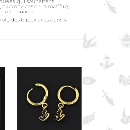
touées, qui souhaitent
plus novices en la matière,
s du tatouage.
ble des bijoux ailes dans la