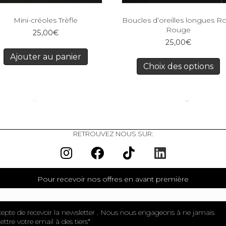
Mini-créoles Trèfle
Boucles d’oreilles longues R
Rouge
25,00
€
25,00
€
Ajouter au panier
Choix des options
RETROUVEZ NOUS SUR:
Pour recevoir nos offres en avant première
cepte de recevoir la newsletter . Nous nous engageons à ne jamais
ttre votre email à des tiers