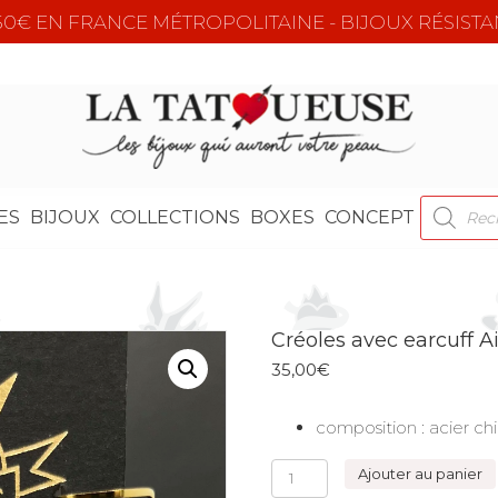
e 50€ EN FRANCE MÉTROPOLITAINE - BIJOUX RÉSISTA
RECHER
ES
BIJOUX
COLLECTIONS
BOXES
CONCEPT
DE
PRODUI
Créoles avec earcuff A
35,00
€
composition : acier chi
quantité
Ajouter au panier
de