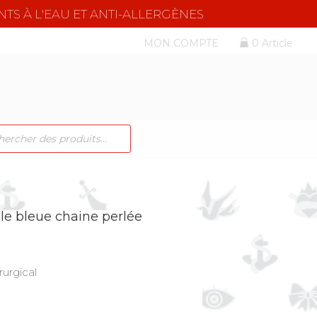
NTS À L'EAU ET ANTI-ALLERGÈNES
MON COMPTE
0 Article
CHE
TS
ile bleue chaine perlée
rurgical