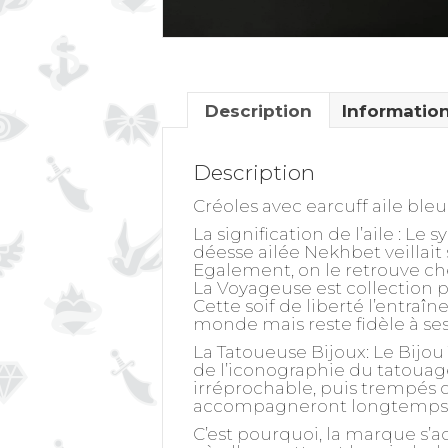
Description
Informatio
Description
Créoles avec earcuff aile ble
La signification de l’aile
: Le s
déesse ailée Nekhbet veillait 
Egalement, on le retrouve ch
La Voyageuse est collection
Cette soif de liberté l’entraîn
monde mais reste fidèle à ses
La Tatoueuse Bijoux: Le Bijou
de l’iconographie du tatouage
irréprochable, puis trempés da
accompagneront longtemps 
C’est pourquoi, la marque s’a