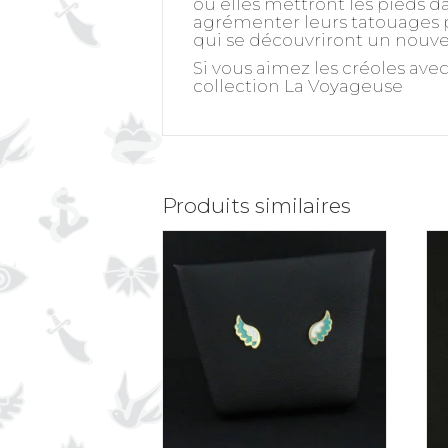
où elles mettront les pieds da
agrémenter leurs tatouages pa
qui se découvriront un nouvel
Si vous aimez les créoles ave
collection La Voyageuse
Produits similaires