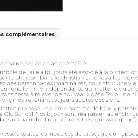
ns complémentaires
ue chaine perlée en acier émaillé.
ymbole de l’aile a toujours été associé à la protection
sur le pharaon. Dans le christianisme, les ailes repr
ez des personnages imaginaires, pour offrir une vi
 pour une femme indépendante qui n’attend qu’une 
e sans cesse à relever de nouveaux défis. Telle une hi
 origines, revenant toujours auprès des siens.
 Tattoo propose une large gamme de bijoux personnal
 Old School. Nos bijoux sont réalisés en acier chir
ns un bain d’or fin ou d’argent. Ils sont waterproof,
!
dresse à toutes les indécises du tatouage qui repou