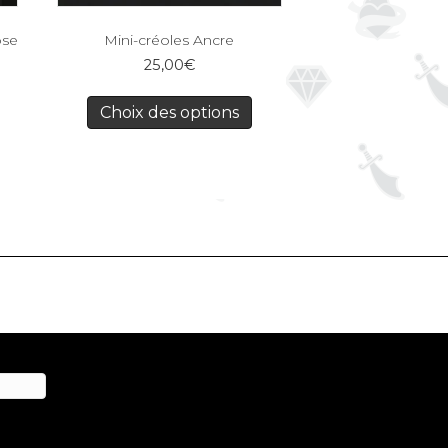
ose
Mini-créoles Ancre
25,00
€
Choix des options