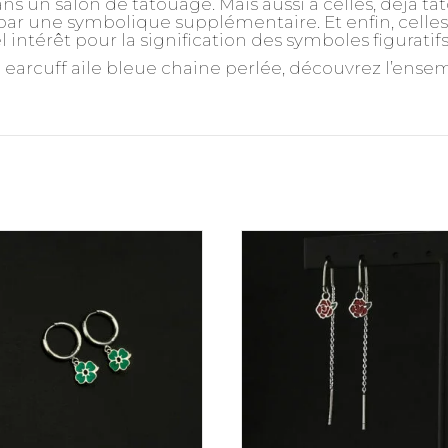
ns un salon de tatouage. Mais aussi à celles, déjà ta
r une symbolique supplémentaire. Et enfin, celles, 
 intérêt pour la signification des symboles figuratif
c earcuff aile bleue chaine perlée, découvrez l’ensem