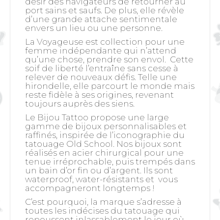
désir des navigateurs de retourner au
port sains et saufs. De plus, elle révèle
d’une grande attache sentimentale
envers un lieu ou une personne.
La Voyageuse est collection pour une
femme indépendante qui n’attend
qu’une chose, prendre son envol. Cette
soif de liberté l’entraîne sans cesse à
relever de nouveaux défis. Telle une
hirondelle, elle parcourt le monde mais
reste fidèle à ses origines, revenant
toujours auprès des siens.
Le Bijou Tattoo propose une large
gamme de bijoux personnalisables et
raffinés, inspirée de l’iconographie du
tatouage Old School. Nos bijoux sont
réalisés en acier chirurgical pour une
tenue irréprochable, puis trempés dans
un bain d’or fin ou d’argent. Ils sont
waterproof, water-résistants et vous
accompagneront longtemps !
C’est pourquoi, la marque s’adresse à
toutes les indécises du tatouage qui
repoussent inlassablement le jour où