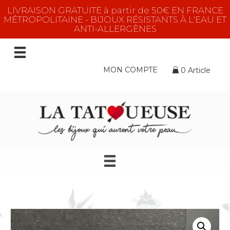
LIVRAISON GRATUITE à partir de 50€ EN FRANCE
MÉTROPOLITAINE - BIJOUX RÉSISTANTS À L'EAU ET
ANTI-ALLERGÈNES
MON COMPTE
0 Article