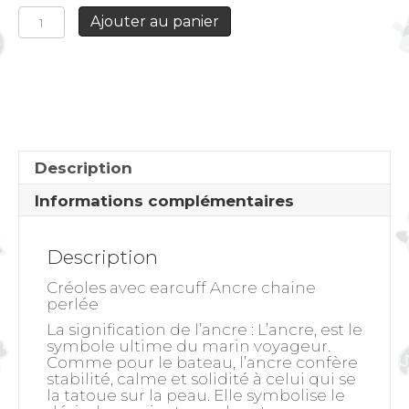
quantité
Ajouter au panier
de
Créoles
avec
earcuff
Ancre
chaine
perlée
Description
Informations complémentaires
Description
Créoles avec earcuff Ancre chaine
perlée
La signification de l’ancre
: L’ancre, est le
symbole ultime du marin voyageur.
Comme pour le bateau, l’ancre confère
stabilité, calme et solidité à celui qui se
la tatoue sur la peau. Elle symbolise le