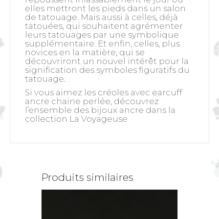
elles mettront les pieds dans un salon
de tatouage. Mais aussi à celles, déjà
tatouées, qui souhaitent agrémenter
leurs tatouages par une symbolique
supplémentaire. Et enfin, celles, plus
novices en la matière, qui se
découvriront un nouvel intérêt pour la
signification des symboles figuratifs du
tatouage.
Si vous aimez les créoles avec earcuff
ancre chaine perlée, découvrez
l’ensemble des bijoux ancre dans la
collection La Voyageuse
Produits similaires